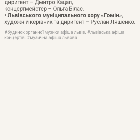
диригент – Дмитро Кацал,
концертмейстер – Ольга Білас.
•
Львівського муніципального хору «Гомін»
,
художній керівник та диригент – Руслан Ляшенко.
#
будинок органної музики афіша львів
, #
львівська афіша
концертів
, #
музична афіша львова