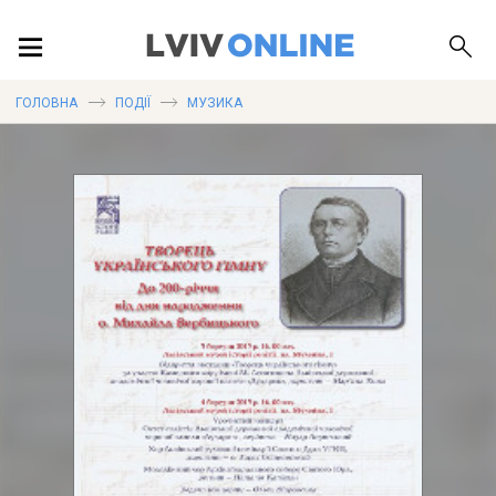
ПОДІЇ
ГОЛОВНА
ПОДІЇ
МУЗИКА
ЛОКАЦІЇ
ПУБЛІКАЦІЇ
ДОВІДКА