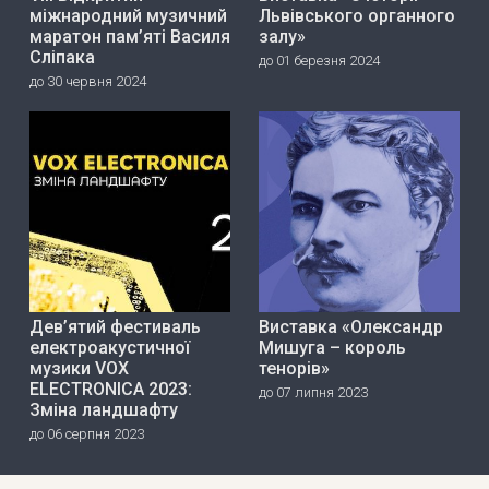
міжнародний музичний
Львівського органного
маратон пам’яті Василя
залу»
Сліпака
до 01 березня 2024
до 30 червня 2024
Дев’ятий фестиваль
Виставка «Олександр
електроакустичної
Мишуга – король
музики VOX
тенорів»
ELECTRONICA 2023:
до 07 липня 2023
Зміна ландшафту
до 06 серпня 2023