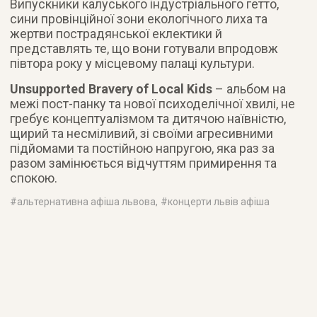
Випускники калуського індустріального гетто,
сини провінційної зони екологічного лиха та
жертви пострадянської еклектики й
представлять те, що вони готували впродовж
півтора року у місцевому палаці культури.
Unsupported Bravery of Local Kids
– альбом на
межі пост-панку та нової психоделічної хвилі, не
гребує концептуалізмом та дитячою наївністю,
щирий та несміливий, зі своїми агресивними
підйомами та постійною напругою, яка раз за
разом замінюється відчуттям примирення та
спокою.
#
альтернативна афіша львова
, #
концерти львів афіша