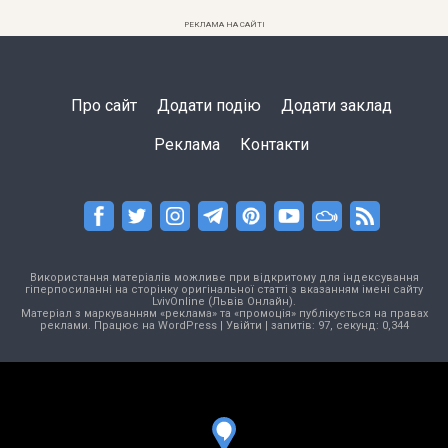
РЕКЛАМА НА САЙТІ
Про сайт
Додати подію
Додати заклад
Реклама
Контакти
Використання матеріалів можливе при відкритому для індексування
гіперпосиланні на сторінку оригінальної статті з вказанням імені сайту
LvivOnline (Львів Онлайн).
Матеріал з маркуванням «реклама» та «промоція» публікується на правах
реклами. Працює на
WordPress
|
Увійти
| запитів: 97, секунд: 0,344