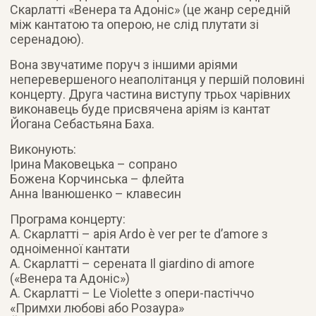
Скарлатті «Венера та Адоніс» (це жанр середній
між кантатою та оперою, не слід плутати зі
серенадою).
Вона звучатиме поруч з іншими аріями
неперевершеного неаполітанця у першій половині
концерту. Друга частина виступу трьох чарівних
виконавець буде присвячена аріям із кантат
Йогана Себастьяна Баха.
Виконують:
Ірина Маковецька – сопрано
Божена Корчинська – флейта
Анна Іванюшенко – клавесин
Програма концерту:
А. Скарлатті – арія Ardo è ver per te d’amore з
одноіменної кантати
А. Скарлатті – серената Il giardino di amore
(«Венера та Адоніс»)
А. Скарлатті – Le Violette з опери-пастіччо
«Примхи любові або Розаура»