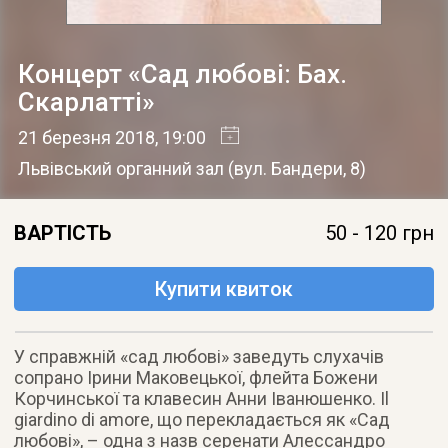
Концерт «Сад любові: Бах.
Скарлатті»
21 березня 2018
, 19:00
Львівський органний зал
(
вул. Бандери, 8
)
ВАРТІСТЬ
50 - 120 грн
Купити квиток
У справжній «сад любові» заведуть слухачів
сопрано Ірини Маковецької, флейта Божени
Корчинської та клавесин Анни Іванюшенко. Il
giardino di amore, що перекладається як «Сад
любові», – одна з назв серенати Алессандро