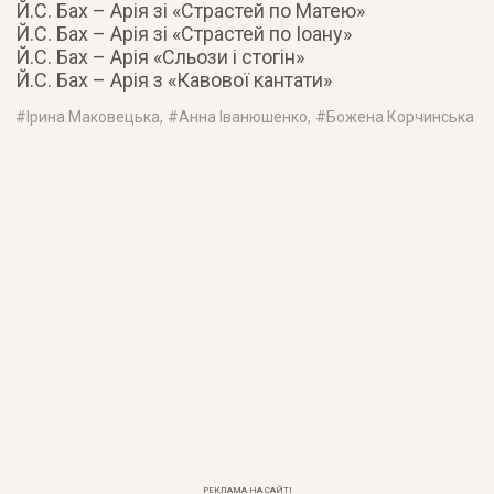
Й.С. Бах – Арія зі «Страстей по Матею»
Й.С. Бах – Арія зі «Страстей по Іоану»
Й.С. Бах – Арія «Сльози і стогін»
Й.С. Бах – Арія з «Кавової кантати»
#
Ірина Маковецька
, #
Анна Іванюшенко
, #
Божена Корчинська
РЕКЛАМА НА САЙТІ