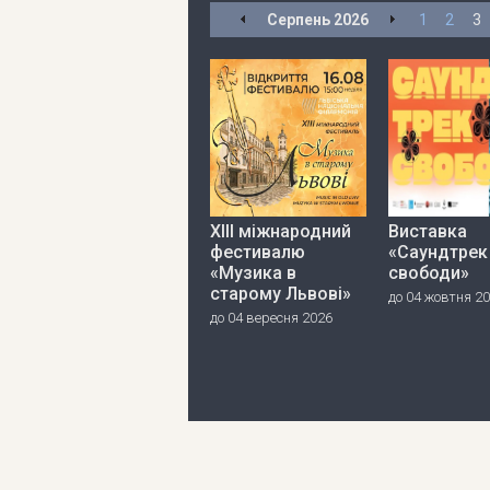
Серпень
2026
1
2
3
ХІІІ міжнародний
Виставка
фестивалю
«Саундтрек
«Музика в
свободи»
старому Львові»
до 04 жовтня 2
до 04 вересня 2026