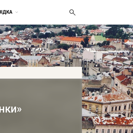
ВІДКА
інки»