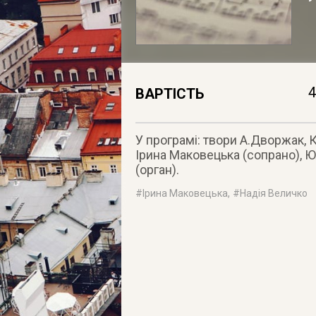
4
ВАРТІСТЬ
У програмі: твори А.Дворжак, К
Ірина Маковецька (сопрано), Ю
(орган).
#
Ірина Маковецька
, #
Надія Величко