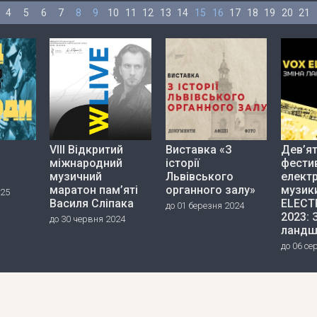
4
5
6
7
8
9
10
11
12
13
14
15
16
17
18
19
20
21
VIII Відкритий
Виставка «З
Дев’я
міжнародний
історії
фести
музичний
Львівського
елект
маратон пам’яті
органного залу»
музик
025
Василя Сліпака
ELECT
до 01 березня 2024
2023: 
до 30 червня 2024
ландш
до 06 се