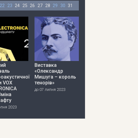
22
23
24
25
26
27
28
29
30
31
тий
Виставка
валь
«Олександр
роакустичної
Мишуга – король
и VOX
тенорів»
RONICA
до 07 липня 2023
Зміна
афту
рпня 2023