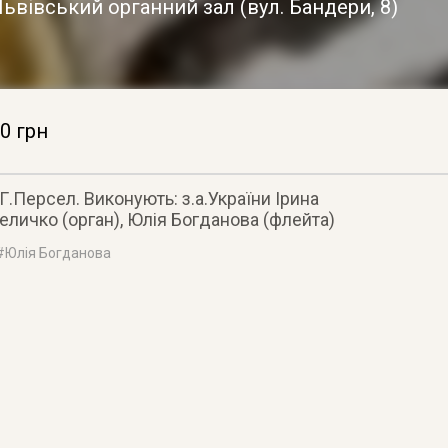
Львівський органний зал
(
вул. Бандери, 8
)
0 грн
 Г.Персел. Виконують: з.а.України Ірина
еличко (орган), Юлія Богданова (флейта)
#
Юлія Богданова