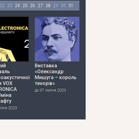
22
23
24
25
26
27
28
29
30
31
тий
Виставка
валь
«Олександр
роакустичної
Мишуга – король
и VOX
тенорів»
RONICA
до 07 липня 2023
Зміна
афту
рпня 2023