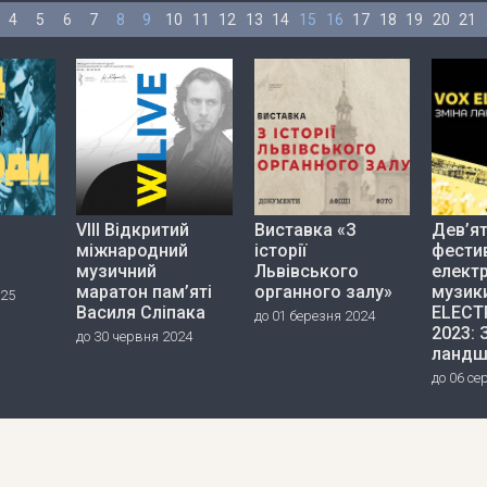
4
5
6
7
8
9
10
11
12
13
14
15
16
17
18
19
20
21
VIII Відкритий
Виставка «З
Дев’я
міжнародний
історії
фести
музичний
Львівського
елект
маратон пам’яті
органного залу»
музик
025
Василя Сліпака
ELECT
до 01 березня 2024
2023: 
до 30 червня 2024
ландш
до 06 се