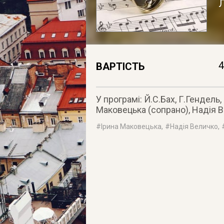
4
ВАРТІСТЬ
У програмі: Й.С.Бах, Г.Гендель,
Маковецька (сопрано), Надія В
#
Ірина Маковецька
, #
Надія Величко
, 