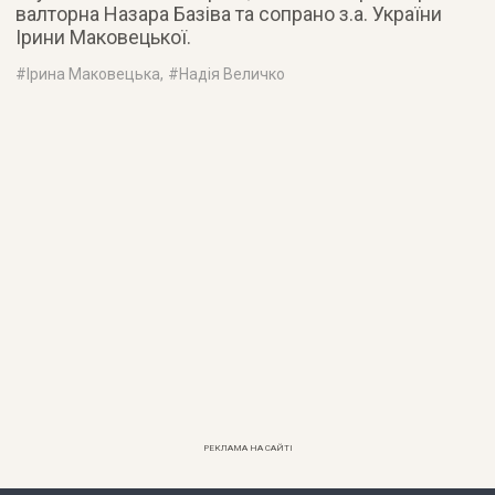
валторна Назара Базіва та сопрано з.а. України
Ірини Маковецької.
#
Ірина Маковецька
, #
Надія Величко
РЕКЛАМА НА САЙТІ