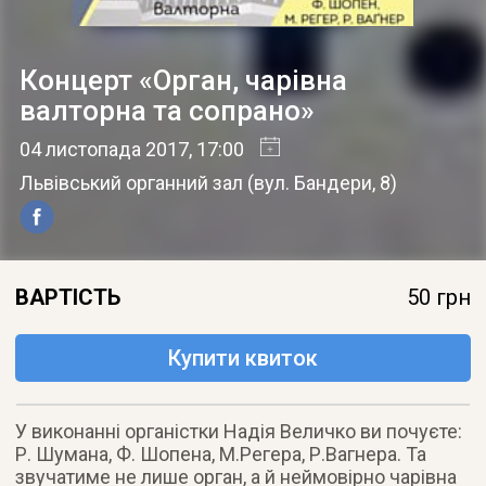
Концерт «Орган, чарівна
валторна та сопрано»
04 листопада 2017
, 17:00
Львівський органний зал
(
вул. Бандери, 8
)
ВАРТІСТЬ
50 грн
Купити квиток
У виконанні органістки Надія Величко ви почуєте:
Р. Шумана, Ф. Шопена, М.Регера, Р.Вагнера. Та
звучатиме не лише орган, а й неймовірно чарівна