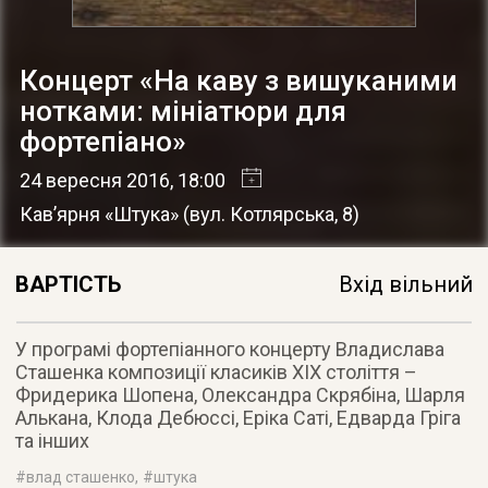
Концерт «На каву з вишуканими
нотками: мініатюри для
фортепіано»
24 вересня 2016
, 18:00
Кав’ярня «Штука»
(
вул. Котлярська, 8
)
ВАРТІСТЬ
Вхід вільний
У програмі фортепіанного концерту Владислава
Сташенка композиції класиків ХІХ століття –
Фридерика Шопена, Олександра Скрябіна, Шарля
Алькана, Клода Дебюссі, Еріка Саті, Едварда Гріга
та інших
#
влад сташенко
, #
штука