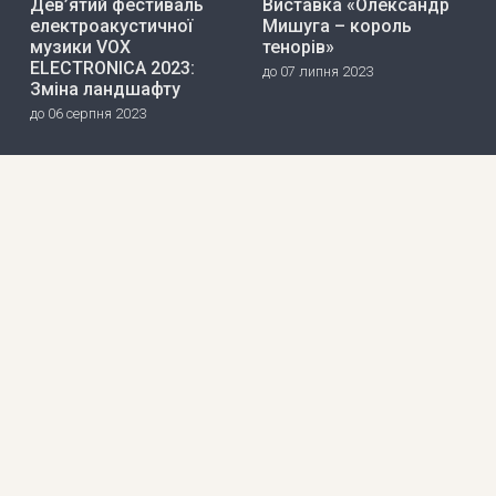
Дев’ятий фестиваль
Виставка «Олександр
електроакустичної
Мишуга – король
музики VOX
тенорів»
ELECTRONICA 2023:
до 07 липня 2023
Зміна ландшафту
до 06 серпня 2023