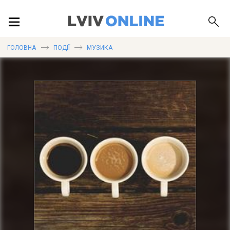
ПОДІЇ
ГОЛОВНА
ПОДІЇ
МУЗИКА
ЛОКАЦІЇ
ПУБЛІКАЦІЇ
ДОВІДКА