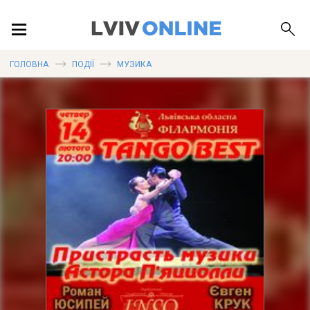
ПОДІЇ
ГОЛОВНА
ПОДІЇ
МУЗИКА
ЛОКАЦІЇ
ПУБЛІКАЦІЇ
ДОВІДКА