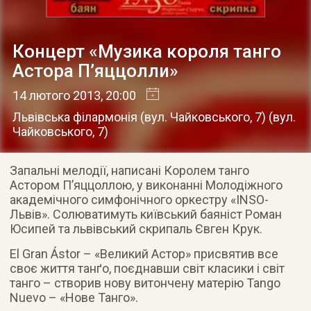
Концерт «Музика короля танго
Астора П’яццолли»
14 лютого 2013
, 20:00
Львівська філармонія (вул. Чайковського, 7)
(
вул.
Чайковського, 7
)
Запальні мелодії, написані Королем танго
Астором П’яццоллою, у виконанні Молодіжного
академічного симфонічного оркестру «ІNSO-
Львів».
Солюватимуть київський баяніст Роман
Юсипей та львівський скрипаль Євген Крук.
El Gran Ástor – «Великий Астор» присвятив все
своє життя танґо, поєднавши світ класики і світ
танго – створив нову витончену матерію Tango
Nuevo – «Нове Танго».