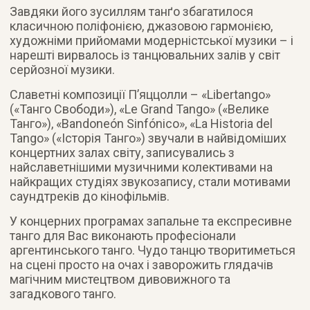
Завдяки його зусиллям танґо збагатилося
класичною поліфонією, джазовою гармонією,
художніми прийомами модерністської музики – і
нарешті вирвалось із танцювальних залів у світ
серйозної музики.
Славетні композиції П’яццолли – «Libertango»
(«Танго Свободи»), «Le Grand Tango» («Велике
Танго»), «Bandoneón Sinfónico», «La Historia del
Tango» («Історія Танго») звучали в найвідоміших
концертних залах світу, записувались з
найславетнішими музичними колективами на
найкращих студіях звукозапису, стали мотивами
саундтреків до кінофільмів.
У концерних програмах запальне та експресивне
танго для Вас виконають професіонали
аргентинського танго. Чудо танцю творитиметься
на сцені просто на очах і заворожить глядачів
магічним мистецтвом дивовижного та
загадкового танго.