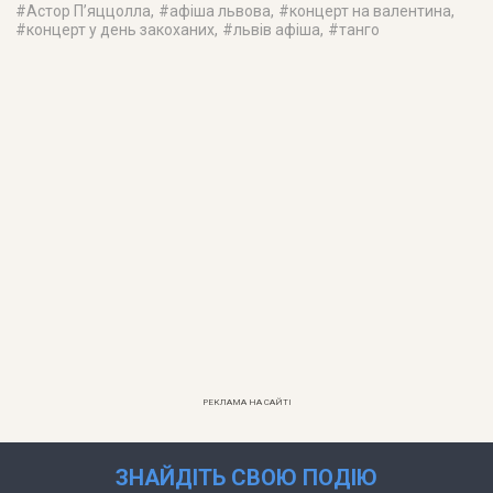
#
Астор П’яццолла
, #
афіша львова
, #
концерт на валентина
,
#
концерт у день закоханих
, #
львів афіша
, #
танго
РЕКЛАМА НА САЙТІ
ЗНАЙДІТЬ СВОЮ ПОДІЮ