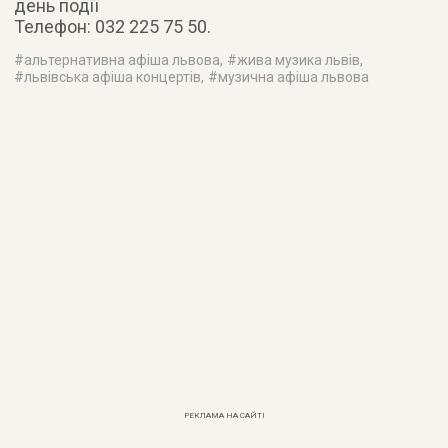
день події
Телефон: 032 225 75 50.
#
альтернативна афіша львова
, #
жива музика львів
,
#
львівська афіша концертів
, #
музична афіша львова
РЕКЛАМА НА САЙТІ