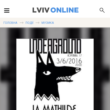
ПОДІЇ
ГОЛОВНА
ПОДІЇ
МУЗИКА
ЛОКАЦІЇ
ПУБЛІКАЦІЇ
ДОВІДКА