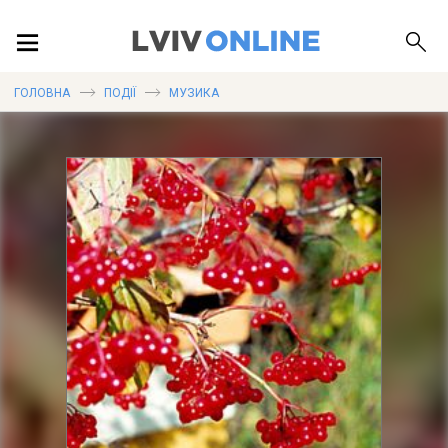
ПОДІЇ
ГОЛОВНА
ПОДІЇ
МУЗИКА
ЛОКАЦІЇ
ПУБЛІКАЦІЇ
ДОВІДКА