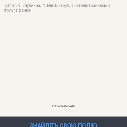
#
Віталія Голубнича
, #
Лілія Вікарук
, #
Наталія Грановська
,
#
ольга фенюк
РЕКЛАМА НА САЙТІ
ЗНАЙДІТЬ СВОЮ ПОДІЮ