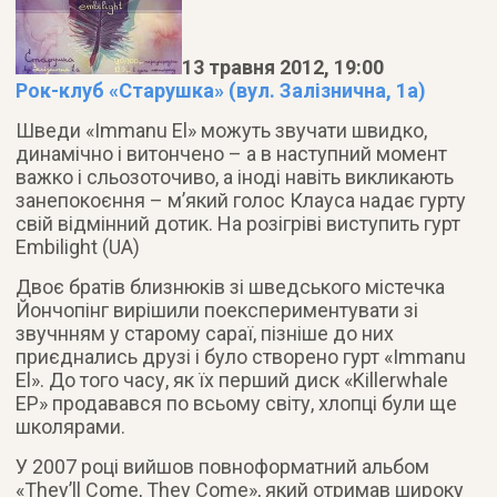
13 травня 2012, 19:00
Рок-клуб «Старушка» (вул. Залізнична, 1а)
Шведи «Immanu El» можуть звучати швидко,
динамічно і витончено – а в наступний момент
важко і сльозоточиво, а іноді навіть викликають
занепокоєння – м’який голос Клауса надає гурту
свій відмінний дотик. На розігріві виступить гурт
Embilight (UA)
Двоє братів близнюків зі шведського містечка
Йончопінг вирішили поекспериментувати зі
звучнням у старому сараї, пізніше до них
приєднались друзі і було створено гурт «Immanu
El». До того часу, як їх перший диск «Killerwhale
EP» продавався по всьому світу, хлопці були ще
школярами.
У 2007 році вийшов повноформатний альбом
«They’ll Come, They Come», який отримав широку