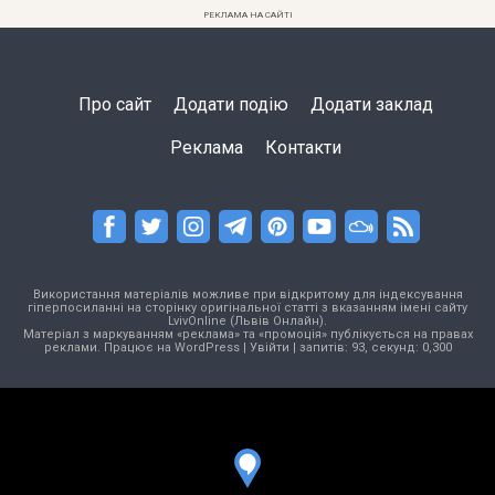
РЕКЛАМА НА САЙТІ
Про сайт
Додати подію
Додати заклад
Реклама
Контакти
Використання матеріалів можливе при відкритому для індексування
гіперпосиланні на сторінку оригінальної статті з вказанням імені сайту
LvivOnline (Львів Онлайн).
Матеріал з маркуванням «реклама» та «промоція» публікується на правах
реклами. Працює на
WordPress
|
Увійти
| запитів: 93, секунд: 0,300