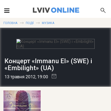
ПОДІЇ
ГОЛОВНА
ПОДІЇ
МУЗИКА
ЛОКАЦІЇ
Концерт «Immanu El» (SWE) і
ПУБЛІКАЦІЇ
«Embilight» (UA)
13 травня 2012
, 19:00
ДОВІДКА