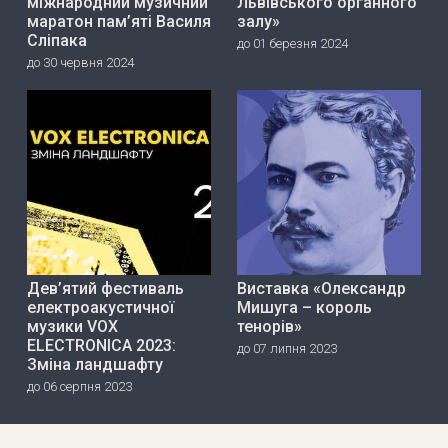
міжнародний музичний
Львівського органного
маратон пам’яті Василя
залу»
Сліпака
до 01 березня 2024
до 30 червня 2024
Дев’ятий фестиваль
Виставка «Олександр
електроакустичної
Мишуга – король
музики VOX
тенорів»
ELECTRONICA 2023:
до 07 липня 2023
Зміна ландшафту
до 06 серпня 2023