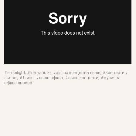
#
embilight
, #
Immanu El
, #
афіша концертів львів
, #
концерти у
львові
, #
Львів
, #
львів афіша
, #
львів концерти
, #
музична
афіша львова