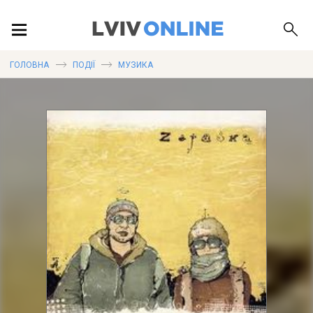
ПОДІЇ
ГОЛОВНА
ПОДІЇ
МУЗИКА
ЛОКАЦІЇ
ПУБЛІКАЦІЇ
ДОВІДКА