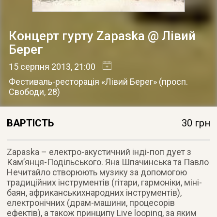
Концерт гурту Zapaska @ Лівий
Берег
15 серпня 2013
, 21:00
Фестиваль-ресторація «Лівий Берег»
(
просп.
Свободи, 28
)
ВАРТІСТЬ
30 грн
Zapaska – електро-акустичний інді-поп дует з
Кам’янця-Подільського. Яна Шпачинська та Павло
Нечитайло створюють музику за допомогою
традиційних інструментів
(гітари, гармоніки, міні-
баян, африканськихнародних інструментів),
електронічних (драм-машини, процесорів
ефектів), а також принципу Live looping, за яким