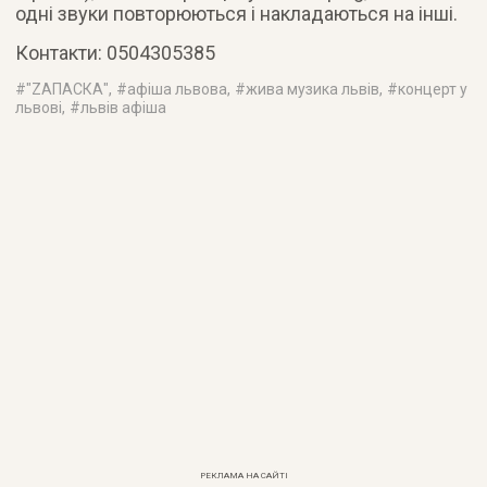
одні звуки повторюються і накладаються на інші.
Контакти: 0504305385
#
"ZАПАСКА"
, #
афіша львова
, #
жива музика львів
, #
концерт у
львові
, #
львів афіша
РЕКЛАМА НА САЙТІ