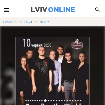
ПОДІЇ
ГОЛОВНА
ПОДІЇ
МУЗИКА
ЛОКАЦІЇ
ПУБЛІКАЦІЇ
ДОВІДКА