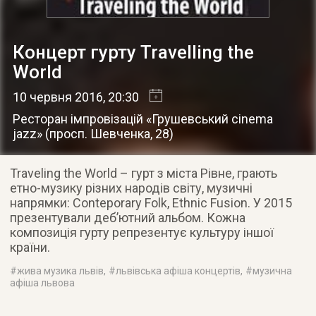
Концерт гурту Travelling the
World
10 червня 2016
, 20:30
Ресторан імпровізацій «Грушевський cinema
jazz»
(
просп. Шевченка, 28
)
Traveling the World – гурт з міста Рівне, грають
етно-музику різних народів світу, музичні
напрямки: Сonteporary Folk, Ethnic Fusion. У 2015
презентували деб’ютний альбом. Кожна
композиція гурту репрезентує культуру іншої
країни.
#
жива музика львів
, #
львівська афіша концертів
, #
музична
афіша львова