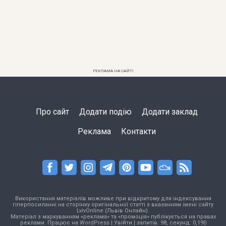
РЕКЛАМА НА САЙТІ
Про сайт
Додати подію
Додати заклад
Реклама
Контакти
Використання матеріалів можливе при відкритому для індексування
гіперпосиланні на сторінку оригінальної статті з вказанням імені сайту
LvivOnline (Львів Онлайн).
Матеріал з маркуванням «реклама» та «промоція» публікується на правах
реклами. Працює на
WordPress
|
Увійти
| запитів: 98, секунд: 0,190