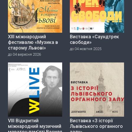
ХІІІ міжнародний
Виставка «Саундтрек
фестивалю «Музика в
свободи»
старому Львові»
до 04 жовтня 2025
до 04 вересня 2026
VIII Відкритий
Виставка «З історії
міжнародний музичний
Львівського органного
маратон пам’яті Василя
залу»