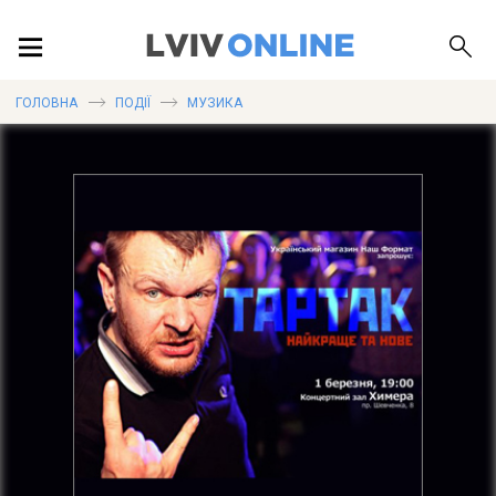
ПОДІЇ
ГОЛОВНА
ПОДІЇ
МУЗИКА
ЛОКАЦІЇ
ПУБЛІКАЦІЇ
ДОВІДКА