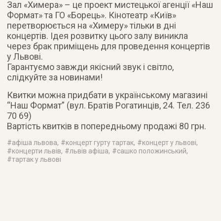
Зал «Химера» – це проект мистецької агенції «Наш
Формат» та ГО «Борець». Кінотеатр «Київ»
перетворюється на «Химеру» тільки в дні
концертів. Ідея розвитку цього залу виникла
через брак приміщень для проведення концертів
у Львові.
Гарантуємо завжди якісний звук і світло,
слідкуйте за новинами!
Квитки можна придбати в українському магазині
“Наш Формат” (вул. Братів Рогатинців, 24. Тел. 236
70 69)
Вартість квитків в попередньому продажі 80 грн.
#
афіша львова
, #
концерт гурту тартак
, #
концерт у львові
,
#
концерти львів
, #
львів афіша
, #
сашко положинський
,
#
тартак у львові