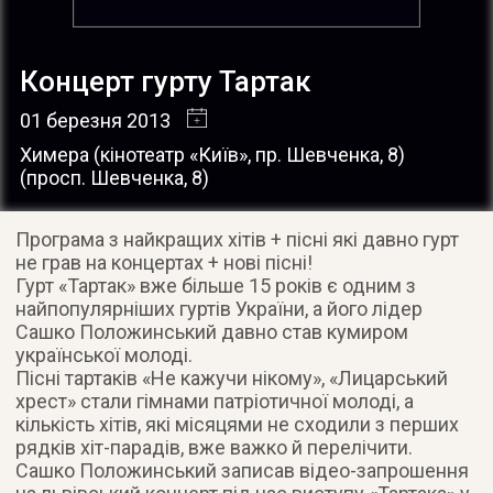
Концерт гурту Тартак
01 березня 2013
Химера (кінотеатр «Київ», пр. Шевченка, 8)
(
просп. Шевченка, 8
)
Програма з найкращих хітів + пісні які давно гурт
не грав на концертах + нові пісні!
Гурт «Тартак» вже більше 15 років є одним з
найпопулярніших гуртів України, а його лідер
Сашко Положинський давно став кумиром
української молоді.
Пісні тартаків «Не кажучи нікому», «Лицарський
хрест» стали гімнами патріотичної молоді, а
кількість хітів, які місяцями не сходили з перших
рядків хіт-парадів, вже важко й перелічити.
Сашко Положинський записав відео-запрошення