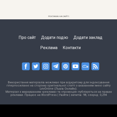
РЕКЛАМА НА САЙТІ
Про сайт
Додати подію
Додати заклад
Реклама
Контакти
Використання матеріалів можливе при відкритому для індексування
гіперпосиланні на сторінку оригінальної статті з вказанням імені сайту
LvivOnline (Львів Онлайн).
Матеріал з маркуванням «реклама» та «промоція» публікується на правах
реклами. Працює на
WordPress
|
Увійти
| запитів: 98, секунд: 0,294