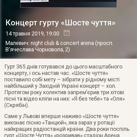
Концерт гурту «Шосте чуття»
14 травня 2019
, 19:00
Малевич: night club & concert arena
(
просп.
В'ячеслава Чорновола, 2
)
Гурт 365 днів готувався до цього масштабного
концерту, і ось настав час. «Шосте чуття»
поставило собі мету – зібрати у рідному місті
найбільший у Західній Україні концерт – хол.
Протягом року колектив запрем’єрив три хітові
пісні та відео кліпи на них: «Я без тебе» та «Оля»
(Скрябін).
Саме у Львові вперше наживо «Шосте чуття»
виконає пісню «Танцюй», яка зараз у ротації
найкращих радіостанцій країни. Два роки поспіль
гурт «Шосте Чуття» «розривав» стадіон Арена