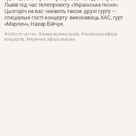
Львів під час телепроекту «Українська пісня».
Цьогоріч на вас чекають також друзі гурту –
спеціальні гості концерту: виконавець ХАС, гурт
«Марлен», Назар Бійчук.
#
«Шосте чуття»
, #
жива музика львів
, #
львівська афіша
концертів
, #
музична афіша львова