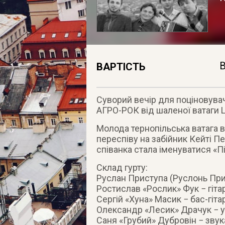
В
ВАРТІСТЬ
Суворий вечір для поціновувач
АГРО-РОК від шаленої ватаги L
Молода тернопільська ватага в
переспіву на забійник Кейті П
співанка стала іменуватися «Пі
Склад гурту:
Руслан Приступа (Руслонь Прист
Ростислав «Рослик» Фук − гітар
Сергій «Хуна» Масик − бас-гітар
Олександр «Лесик» Драчук − уда
Саня «Грубий» Дубровін − звука