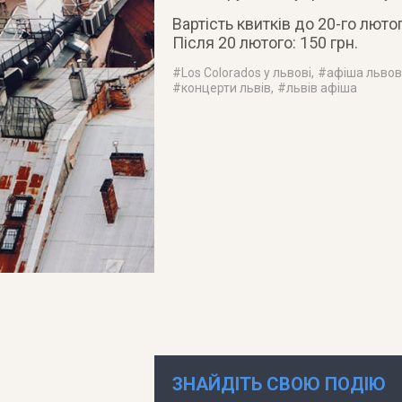
Вартість квитків до 20-го лютог
Після 20 лютого: 150 грн.
#
Los Colorados у львові
, #
афіша льво
#
концерти львів
, #
львів афіша
ЗНАЙДІТЬ СВОЮ ПОДІЮ