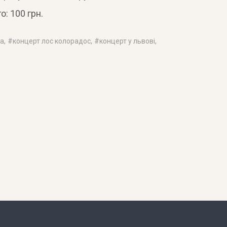
о: 100 грн.
ва
, #
концерт лос колорадос
, #
концерт у львові
,