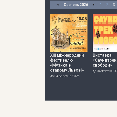
Серпень
2026
1
2
3
ХІІІ міжнародний
Виставка
фестивалю
«Саундтрек
«Музика в
свободи»
старому Львові»
до 04 жовтня 2
до 04 вересня 2026