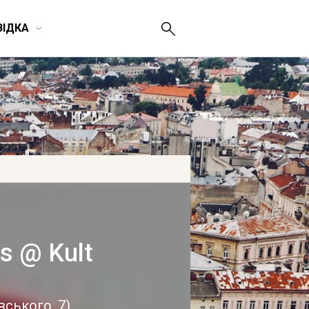
ВІДКА
s @ Kult
вського, 7
)