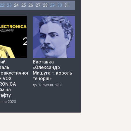
22
23
24
25
26
27
28
29
30
31
тий
Виставка
валь
«Олександр
роакустичної
Мишуга – король
и VOX
тенорів»
RONICA
до 07 липня 2023
Зміна
афту
рпня 2023