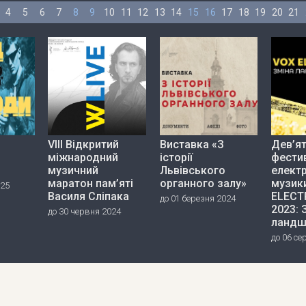
4
5
6
7
8
9
10
11
12
13
14
15
16
17
18
19
20
21
VIII Відкритий
Виставка «З
Дев’я
міжнародний
історії
фести
музичний
Львівського
елект
маратон пам’яті
органного залу»
музик
025
Василя Сліпака
ELECT
до 01 березня 2024
2023: 
до 30 червня 2024
ландш
до 06 се