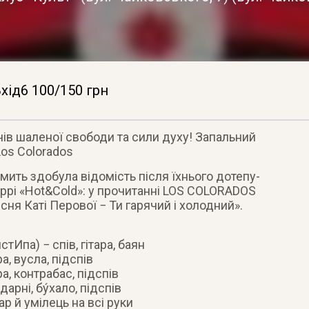
хід6 100/150 грн
ів шаленої свободи та сили духу! Запальний
os Colorados
мить здобула відомість після їхнього дотепу-
еррі «Hot&Сold»: у прочитанні LOS COLORADOS
сня Каті Перової − Ти гарячий і холодний».
Ипа) − спів, гітара, баян
а, вусла, підспів
а, контрабас, підспів
рні, бу́хало, підспів
р й умілець на всі руки