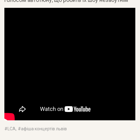
#
LCA
, #
афіша концертів львів