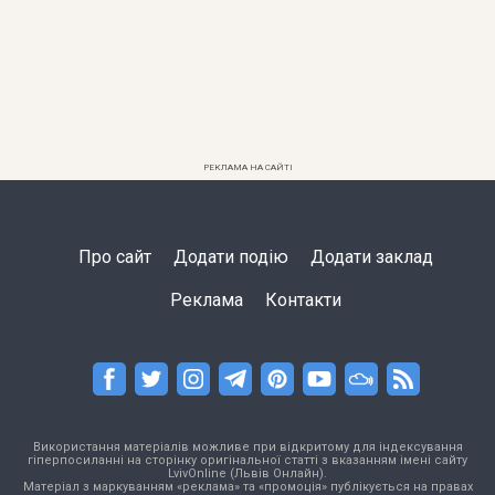
РЕКЛАМА НА САЙТІ
Про сайт
Додати подію
Додати заклад
Реклама
Контакти
Використання матеріалів можливе при відкритому для індексування
гіперпосиланні на сторінку оригінальної статті з вказанням імені сайту
LvivOnline (Львів Онлайн).
Матеріал з маркуванням «реклама» та «промоція» публікується на правах