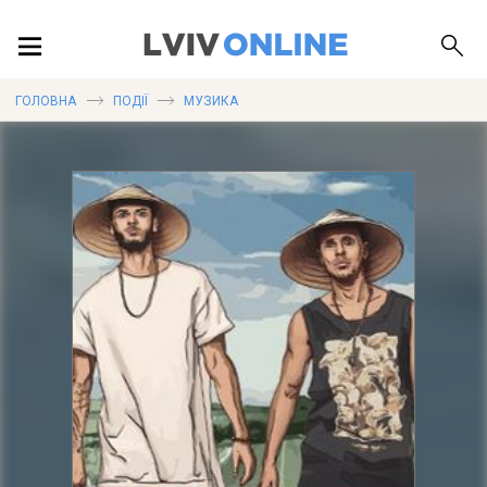
ПОДІЇ
ГОЛОВНА
ПОДІЇ
МУЗИКА
ЛОКАЦІЇ
ПУБЛІКАЦІЇ
ДОВІДКА