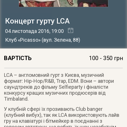
Концерт гурту LCA
04 листопада 2016
, 19:00
Клуб «Picasso»
(
вул. Зелена, 88
)
ВАРТІСТЬ
100 - 350 грн
LCA – англомовний гурт з Києва, музичний
формат: Hip-Hop/R&B, Trap, EDM. Вони – автори
саундтреків до фільму Selfieparty і фіналісти
конкурсу кращих музичних продюсерів від
Timbaland.
У клубній сфері їх прозивають Club banger
(клубний вибух), так як LCA використовують лайв
гру на клавіатурі і бітмейкер в поєднанні з
голосом автотюну, що робить їх шоу незабутнім