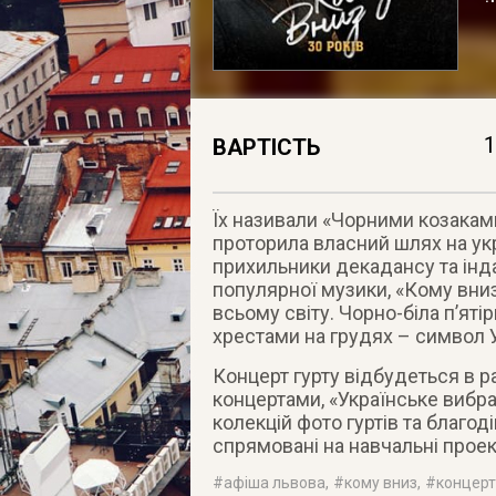
1
ВАРТІСТЬ
Їх називали «Чорними козаками»
проторила власний шлях на укра
прихильники декадансу та інда
популярної музики, «Кому вни
всьому світу. Чорно-біла п’ятір
хрестами на грудях – символ 
Концерт гурту відбудеться в р
концертами, «Українське вибра
колекцій фото гуртів та благоді
спрямовані на навчальні проек
#
афіша львова
, #
кому вниз
, #
концерт