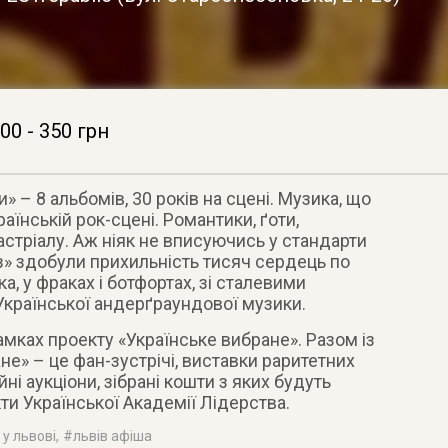
00 - 350 грн
 – 8 альбомів, 30 років на сцені. Музика, що
їнській рок-сцені. Романтики, ґоти,
стріалу. Аж ніяк не вписуючись у стандарти
з» здобули прихильність тисяч сердець по
ка, у фраках і ботфортах, зі сталевими
Української андерґраундової музики.
амках проекту «Українське вибране». Разом із
не» – це фан-зустрічі, виставки раритетних
йні аукціони, зібрані кошти з яких будуть
ти Української Академії Лідерства.
 у львові
, #
львів афіша