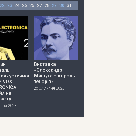
22
23
24
25
26
27
28
29
30
31
тий
Виставка
валь
«Олександр
роакустичної
Мишуга – король
и VOX
тенорів»
RONICA
до 07 липня 2023
Зміна
афту
рпня 2023