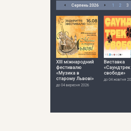
Серпень
2026
1
2
3
ХІІІ міжнародний
Виставка
фестивалю
«Саундтрек
«Музика в
свободи»
старому Львові»
до 04 жовтня 2
до 04 вересня 2026