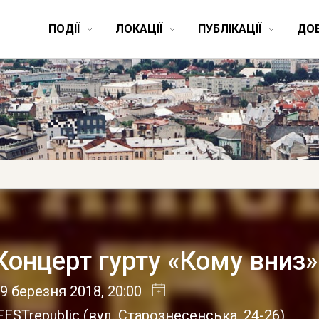
ПОДІЇ
ЛОКАЦІЇ
ПУБЛІКАЦІЇ
ДО
Концерт гурту «Кому вниз»
9 березня 2018
, 20:00
FESTrepublic
(
вул. Старознесенська, 24-26
)