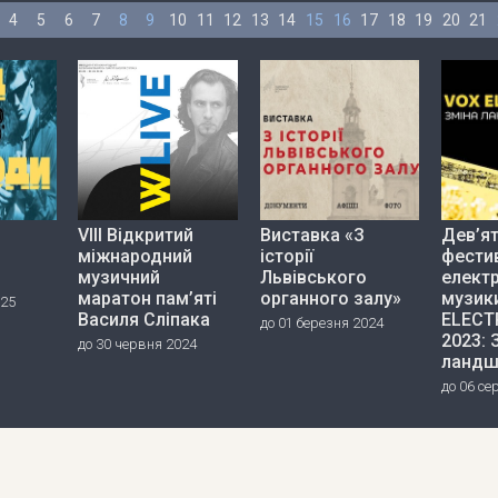
4
5
6
7
8
9
10
11
12
13
14
15
16
17
18
19
20
21
VIII Відкритий
Виставка «З
Дев’я
міжнародний
історії
фести
музичний
Львівського
елект
маратон пам’яті
органного залу»
музик
025
Василя Сліпака
ELECT
до 01 березня 2024
2023: 
до 30 червня 2024
ландш
до 06 се