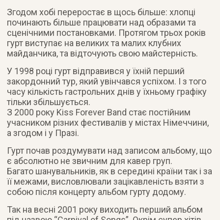
Згодом хобі переростає в щось більше: хлопці
починають більше працювати над образами та
сценічними постановками. Протягом трьох років
гурт виступає на великих та малих клубних
майданчика, та відточують свою майстерність.
У 1998 році гурт відправився у їхній перший
закордонний тур, який увінчався успіхом. І з того
часу кількість гастрольних днів у їхньому графіку
тільки збільшується.
З 2000 року Kiss Forever Band стає постійним
учасником різних фестивалів у містах Німеччини,
а згодом і у Празі.
Гурт почав роздумувати над записом альбому, що
є абсолютно не звичним для кавер груп.
Багато шанувальників, як в середині країни так і за
її межами, висловлювали зацікавленість взяти з
собою після концерту альбом гурту додому.
Так на весні 2001 року виходить перший альбом
під назвою “Carnival of Songs”. Окрім супер хітів