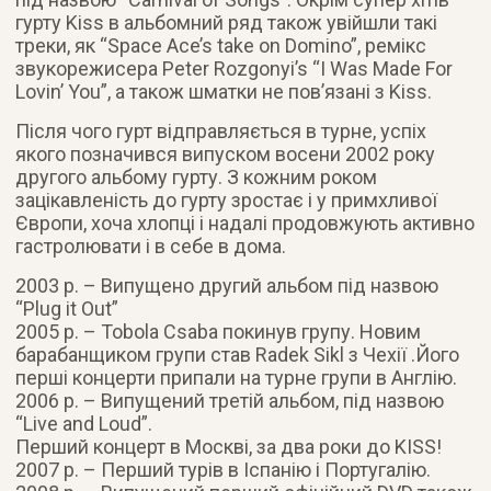
гурту Kiss в альбомний ряд також увійшли такі
треки, як “Space Ace’s take on Domino”, ремікс
звукорежисера Peter Rozgonyi’s “I Was Made For
Lovin’ You”, а також шматки не пов’язані з Kiss.
Після чого гурт відправляється в турне, успіх
якого позначився випуском восени 2002 року
другого альбому гурту. З кожним роком
зацікавленість до гурту зростає і у примхливої
Європи, хоча хлопці і надалі продовжують активно
гастролювати і в себе в дома.
2003 р. – Випущено другий альбом під назвою
“Plug it Out”
2005 р. – Tobola Csaba покинув групу. Новим
барабанщиком групи став Radek Sikl з Чехії .Його
перші концерти припали на турне групи в Англію.
2006 р. – Випущений третій альбом, під назвою
“Live and Loud”.
Перший концерт в Москві, за два роки до KISS!
2007 р. – Перший турів в Іспанію і Португалію.