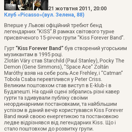
21 жотвтня 2011, 20:00
Клуб «Picasso»(вул. Зелена, 88)
Вперше у Львові офіційний требют бенд
легендарних “KISS”.В рамках світового турне
присвяченого 15-річчю групи “Kiss Forever Band”.
Гурт
“Kiss Forever Band”
був створений угорським
музикантам в 1995 році.
Zlotán Váry став Starchild (Paul Stanley), Pocky The
Demon (Gene Simmons), “Space Ace” Zoltán
Maróthy взяв на себе роль Ace Frehley, і “Catman”
Tobola Csaba перевтілився у Peter Criss.
Великим поштовхом став виступ в E-klub-і в
Будапешті. На одній сцені зібрались різні кавер
гурти та здивували публіку своїми
неординарними постановками, та найбільшим
успіхом в даний вечір користувався Kiss Forever
Band який своєю енергетикою та постановкою
ледве відрізнявся від легендарних Kiss. Що і
стало поштовхом до розвитку групи.