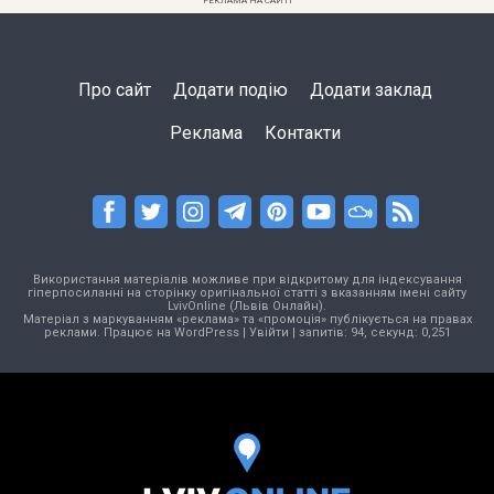
РЕКЛАМА НА САЙТІ
Про сайт
Додати подію
Додати заклад
Реклама
Контакти
Використання матеріалів можливе при відкритому для індексування
гіперпосиланні на сторінку оригінальної статті з вказанням імені сайту
LvivOnline (Львів Онлайн).
Матеріал з маркуванням «реклама» та «промоція» публікується на правах
реклами. Працює на
WordPress
|
Увійти
| запитів: 94, секунд: 0,251