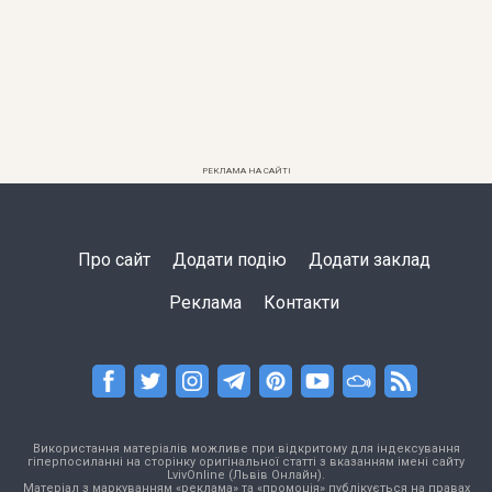
РЕКЛАМА НА САЙТІ
Про сайт
Додати подію
Додати заклад
Реклама
Контакти
Використання матеріалів можливе при відкритому для індексування
гіперпосиланні на сторінку оригінальної статті з вказанням імені сайту
LvivOnline (Львів Онлайн).
Матеріал з маркуванням «реклама» та «промоція» публікується на правах