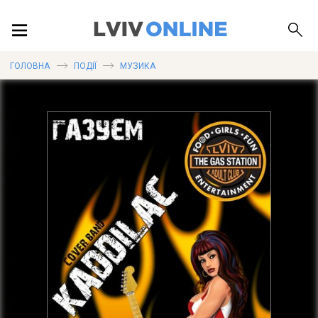
ПОДІЇ
ГОЛОВНА
ПОДІЇ
МУЗИКА
ЛОКАЦІЇ
ПУБЛІКАЦІЇ
ДОВІДКА