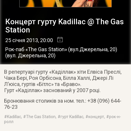
Концерт гурту Kadillac @ The Gas
Station
25 січня 2013
, 20:00
Рок-паб «The Gas Station» (вул.Джерельна, 20)
(
вул. Джерельна, 20
)
В репертуарі гурту «Каділлак» хіти Елвіса Преслі,
Чака Бері, Роя Орбісона, Білла Халлі, Джері Лі
Л’юіса, гуртів «Бітлс» та «Браво»
.
Гурт «Каділлак» заснований у 2007 році.
Бронювання столиків за ном. тел.: +38 (096) 644-
76-23
#
Kadillac
, #
The Gas Station
, #
гурт Kadillac
, #
концерт
, #
рок-н-
ролл