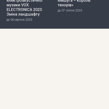
електроакустичної
Мишуга – король
музики VOX
тенорів»
ELECTRONICA 2023:
до 07 липня 2023
Зміна ландшафту
до 06 серпня 2023