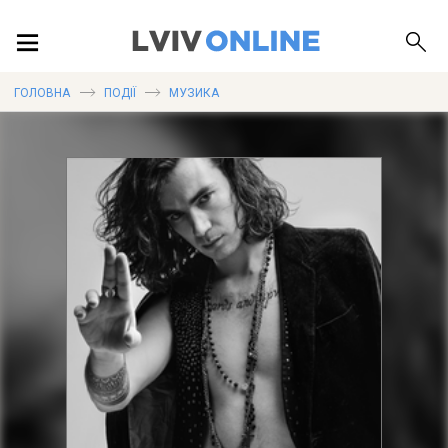
ПОДІЇ
ГОЛОВНА
ПОДІЇ
МУЗИКА
ЛОКАЦІЇ
ПУБЛІКАЦІЇ
ДОВІДКА