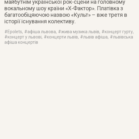
майбутнім української рок-сцени на головному
вокальному шоу країни «Х-Фактор». Платівка з
багатообіцяючою назвою «Культ» – вже третя в
історії існування колективу.
#
Epolets
, #
афіша львова
, #
жива музика львів
, #
концерт гурту
,
#
концерт у львові
, #
концерти львів
, #
львів афіша
, #
львівська
афіша концертів