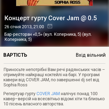
Концерт гурту Cover Jam @ 0.5
26 січня 2013
, 21:00
Бар-ресторан «0,5» (вул. Коперника, 5)
(
вул.
Коперника, 5
)
ВАРТІСТЬ
Вхід вільний
Приносьте непотрібні Вам речі радянських часів –
отримуйте найкращі коктейлі на барі. У програмі
кавери від COVER JAM, по завершенні dj set від
Sophia Ross
Репертуар гурту
COVER JAM
налічує понад 100
кавер–версій на всесвітньо відомі хіти та близько
10 пісень власного авторства.