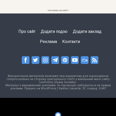
РЕКЛАМА НА САЙТІ
Про сайт
Додати подію
Додати заклад
Реклама
Контакти
Використання матеріалів можливе при відкритому для індексування
гіперпосиланні на сторінку оригінальної статті з вказанням імені сайту
LvivOnline (Львів Онлайн).
Матеріал з маркуванням «реклама» та «промоція» публікується на правах
реклами. Працює на
WordPress
|
Увійти
| запитів: 97, секунд: 0,447