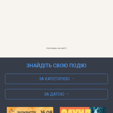
РЕКЛАМА НА САЙТІ
ЗНАЙДІТЬ СВОЮ ПОДІЮ
ЗА КАТЕГОРІЄЮ
ЗА ДАТОЮ