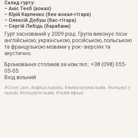
Склад гурту:
– Аніс Теєб (вокал)
– Юрій Карпенко (бек-вокал-гітара)
– Олексій Добуш (бас-гітара)
– Сергій Лебідь (барабани)
Гурт заснований у 2009 році. Група виконує пісні
англійською, українською, російською, польською
та французькою мовами у рок–версіях та
акустично.
Бронювання столиків за ном.тел.: +38 (098) 055-
05-05
Вхід вільний
#
Cover Jam
, #
афіша львова
, #
жива музика львів
, #
концерт у
львові
, #
концерти львів
, #
львів афіша