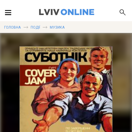
ПОДІЇ
ГОЛОВНА
ПОДІЇ
МУЗИКА
ЛОКАЦІЇ
ПУБЛІКАЦІЇ
ДОВІДКА