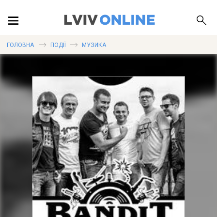
ПОДІЇ
ГОЛОВНА
ПОДІЇ
МУЗИКА
ЛОКАЦІЇ
ПУБЛІКАЦІЇ
ДОВІДКА