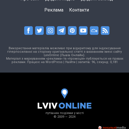
Реклама
Контакти
Використання матеріалів можливе при відкритому для індексування
гіперпосиланні на сторінку оригінальної статті з вказанням імені сайту
LvivOnline (Львів Онлайн).
Матеріал з маркуванням «реклама» та «промоція» публікується на правах
реклами. Працює на
WordPress
|
Увійти
| запитів: 96, секунд: 0,181
путівник подіями у місті
© 2009 — 2024