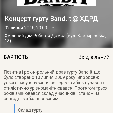
Концерт гурту Band.It @ ХДРД
02 липня 2016
, 20:00
Хмільний дім Роберта Домса
(
вул. Клепарівська,
18
)
ВАРТІСТЬ
Вхід вільний
Позитив і рок-н-рольний драв гурту Band.It, що
було створено 10 липня 2009 року. Впродовж
усього часу існування репертуар збільшувався і
стилістично урізноманітнювався. Протягом трьох
років змінювався склад учасників і станом на
сьогодні є збалансованим.
Склад гурту: