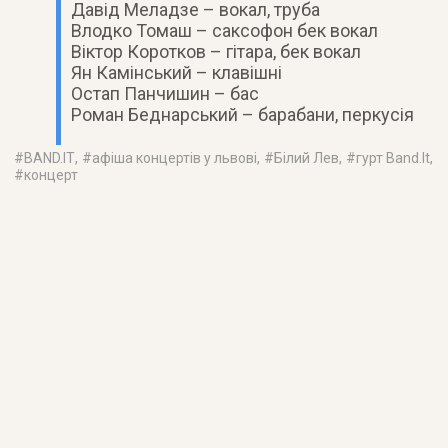
Давід Меладзе – вокал, труба
Влодко Томаш – саксофон бек вокал
Віктор Коротков – гітара, бек вокал
Ян Камінський – клавішні
Остап Панчишин – бас
Роман Беднарський – барабани, перкусія
#
BAND.IT
, #
афіша концертів у львові
, #
Білий Лев
, #
гурт Band.It
,
#
концерт