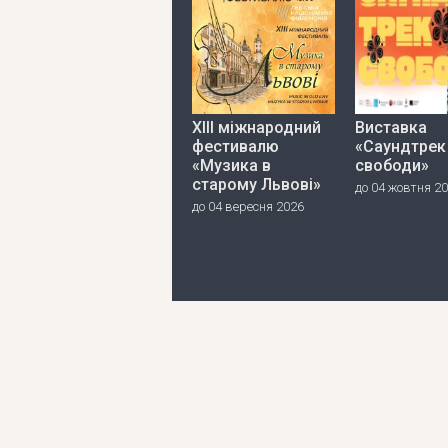
ХІІІ міжнародний
Виставка
фестивалю
«Саундтрек
«Музика в
свободи»
старому Львові»
до 04 жовтня 2
до 04 вересня 2026