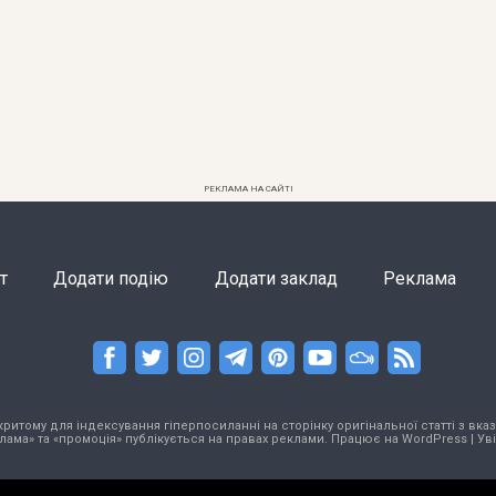
РЕКЛАМА НА САЙТІ
т
Додати подію
Додати заклад
Реклама
тому для індексування гіперпосиланні на сторінку оригінальної статті з вказа
лама» та «промоція» публікується на правах реклами. Працює на
WordPress
|
Ув