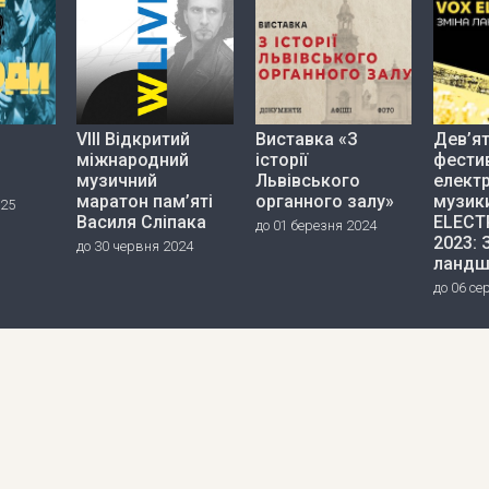
VIII Відкритий
Виставка «З
Дев’я
міжнародний
історії
фести
музичний
Львівського
елект
маратон пам’яті
органного залу»
музик
025
Василя Сліпака
ELECT
до 01 березня 2024
2023: 
до 30 червня 2024
ландш
до 06 се