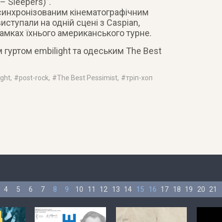
– Sleepers)”.
синхронізованим кінематографічним
ступали на одній сцені з Caspian,
рамках їхнього американського турне.
 гуртом embilight та одеським The Best
ight
, #
post-rock
, #
The Best Pessimist
, #
тріп-хоп
4
5
6
7
8
9
10
11
12
13
14
15
16
17
18
19
20
21