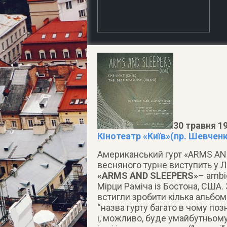
30 травня 19
Кінотеатр «Київ»(пр. Шевченк
Американський гурт «ARMS AN
весняного турне виступить у Л
«ARMS AND SLEEPERS»
– ambi
Мірци Раміча із Бостона, США.
встигли зробити кілька альбомі
“назва гурту багато в чому поз
і, можливо, буде умайбутньому.