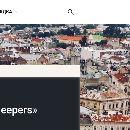
ВІДКА
leepers»