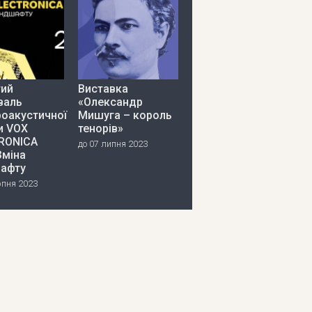
тий
Виставка
валь
«Олександр
роакустичної
Мишуга – король
и VOX
тенорів»
RONICA
до 07 липня 2023
Зміна
афту
рпня 2023