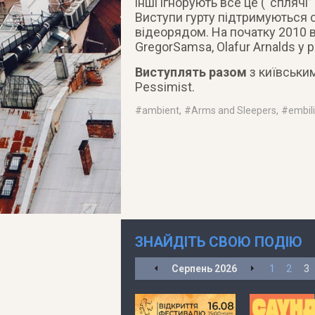
інші ігнорують все це (“сплячі” 
Виступи гурту підтримуються 
відеорядом. На початку 2010 ви
GregorSamsa, Olafur Arnalds у 
Виступлять разом
з київським
Pessimist.
#
ambient
, #
Arms and Sleepers
, #
embil
ЗНАЙДІТЬ СВОЮ ПОДІЮ
Серпень
2026
1
2
3