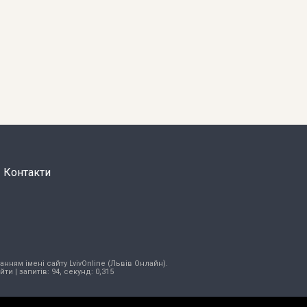
Контакти
нням імені сайту LvivOnline (Львів Онлайн).
ійти
| запитів: 94, секунд: 0,315