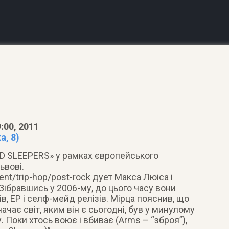
:00, 2011
а, 8)
D SLEEPERS» у рамках європейського
ьвові.
ent/trip-hop/post-rock дует Макса Люіса і
 Зібравшись у 2006-му, до цього часу вони
в, ЕР і селф-мейд релізів. Мірца пояснив, що
начає світ, яким він є сьогодні, був у минулому
 Поки хтось воює і вбиває (Arms – “зброя”),