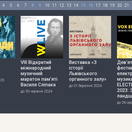
4
5
6
7
8
9
10
11
12
13
14
15
16
17
18
19
20
21
VIII Відкритий
Виставка «З
Дев’я
міжнародний
історії
фести
музичний
Львівського
елект
маратон пам’яті
органного залу»
музик
025
Василя Сліпака
ELECT
до 01 березня 2024
2023: 
до 30 червня 2024
ландш
до 06 се