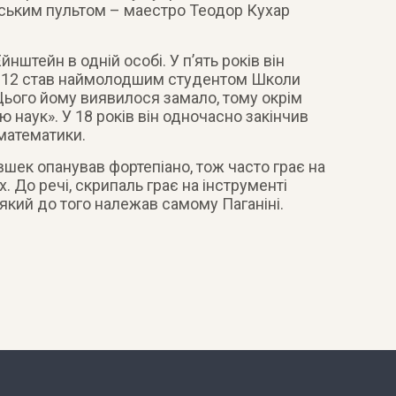
нтським пультом – маестро Теодор Кухар
йнштейн в одній особі. У п’ять років він
 у 12 став наймолодшим студентом Школи
Цього йому виявилося замало, тому окрім
 наук». У 18 років він одночасно закінчив
математики.
шек опанував фортепіано, тож часто грає на
. До речі, скрипаль грає на інструменті
, який до того належав самому Паганіні.