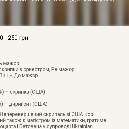
0 - 250 грн
ль мажор
 скрипки з оркестром, Ре мажор
Лінц», До мажор
k) – скрипка (США)
r) – дириґент (США)
? Неперевершений скрипаль зі США Корі
ий також є магістром із математики, гратиме
оцарта і Бетовена у супроводі Ukrainian