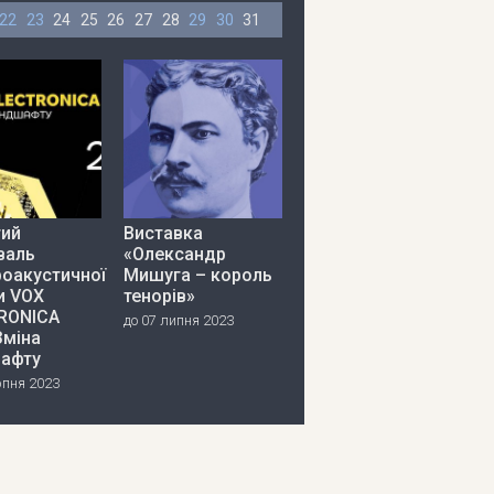
22
23
24
25
26
27
28
29
30
31
тий
Виставка
валь
«Олександр
роакустичної
Мишуга – король
и VOX
тенорів»
RONICA
до 07 липня 2023
Зміна
афту
рпня 2023