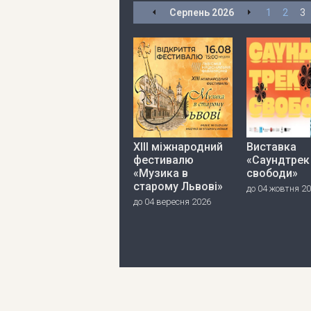
Серпень
2026
1
2
3
ХІІІ міжнародний
Виставка
фестивалю
«Саундтрек
«Музика в
свободи»
старому Львові»
до 04 жовтня 2
до 04 вересня 2026