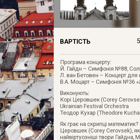
5
ВАРТІСТЬ
Програма концерту:
Й. Гайдн – Симфонія №88, Со
Л. ван Бетовен – Концерт для
В.А. Моцарт – Симфонія №36 «
Виконують:
Корі Церовшек (Corey Cerovse
Ukrainian Festival Orchestra
Теодор Кухар (Theodore Kucha
Як грає на скрипці математик
Церовшек (Corey Cerovsek), як
найвіртуозніші твори Гайдна, М