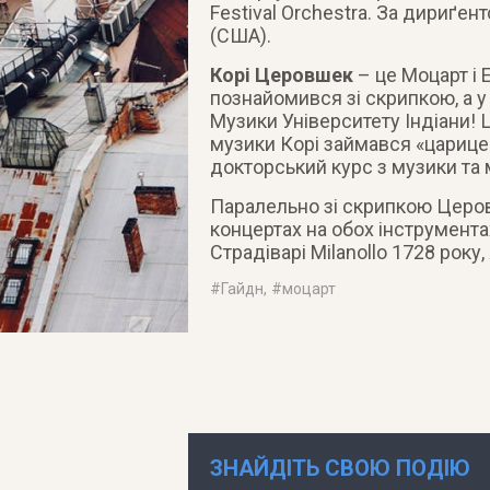
Festival Orchestra. За дириґе
(США).
Корі Церовшек
– це Моцарт і Е
познайомився зі скрипкою, а
Музики Університету Індіани! 
музики Корі займався «царицею
докторський курс з музики та 
Паралельно зі скрипкою Церов
концертах на обох інструментах
Страдіварі Milanollo 1728 року
#
Гайдн
, #
моцарт
ЗНАЙДІТЬ СВОЮ ПОДІЮ