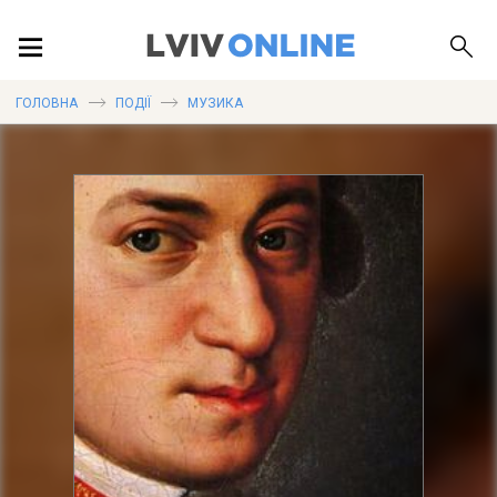
ПОДІЇ
ГОЛОВНА
ПОДІЇ
МУЗИКА
ЛОКАЦІЇ
ПУБЛІКАЦІЇ
ДОВІДКА