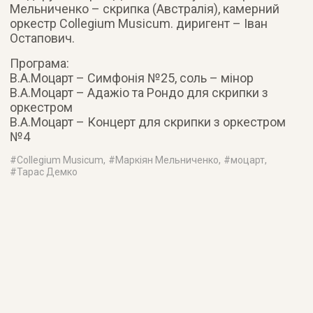
Мельниченко – скрипка (Австралія), камерний
оркестр Collegium Musicum. диригент – Іван
Остапович.
Програма:
В.А.Моцарт – Симфонія №25, соль – мінор
В.А.Моцарт – Адажіо та Рондо для скрипки з
оркестром
В.А.Моцарт – Концерт для скрипки з оркестром
№4
#
Collegium Musicum
, #
Маркіян Мельниченко
, #
моцарт
,
#
Тарас Демко