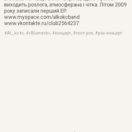
виходить розлога, атмосферана і чітка. Літом 2009
року записали перший EP.
www.myspace.com/alkokcband
www.vkontakte.ru/club2564237
#
AL_ko.kc
, #
«Blueneck»
, #
концерт
, #
пост-рок
, #
рок-концерт