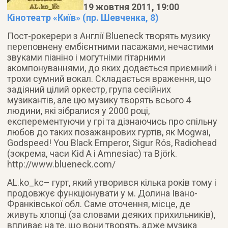
19 жовтня 2011, 19:00
Кінотеатр «Київ» (пр. Шевченка, 8)
Пост-рокерери з Англії Blueneck творять музику
переповнену ембієнтними пасажами, нечастими
звуками піаніно і могутніми гітарними
акомпонуваннями, до яких додається приємний і
трохи сумний вокал. Складається враження, що
задіяний цілий оркестр, група сесійних
музикантів, але цю музику творять всього 4
людини
, які зібралися у 2000 році,
експерементуючи у грі та дізнаючись про спільну
любов до таких позажанрових гуртів, як Mogwai,
Godspeed! You Black Emperor, Sigur Rós, Radiohead
(зокрема, часи Kid A і Amnesiac) та Björk.
http://www.blueneck.com/
AL.ko_kc– гурт, який утворився кілька років тому і
продовжує функціонувати у м. Долина Івано-
Франківської обл. Саме оточення, місце, де
живуть хлопці (за словами деяких прихильників),
впливає на те, що вони творять, адже музика