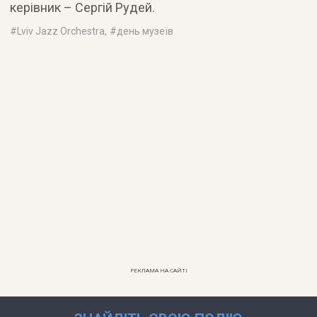
керівник – Сергій Рудей.
#
Lviv Jazz Orchestra
, #
день музеїв
РЕКЛАМА НА САЙТІ