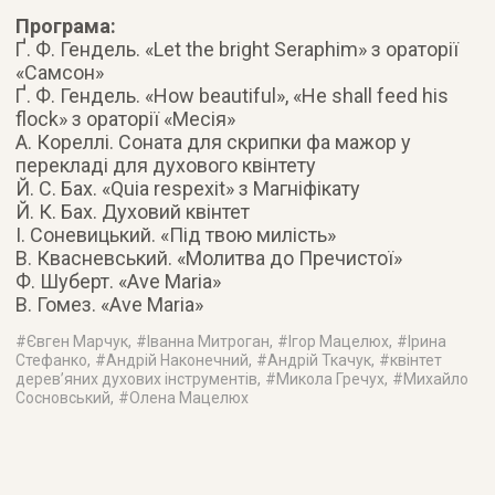
Програма:
Ґ. Ф. Гендель. «Let the bright Seraphim» з ораторії
«Самсон»
Ґ. Ф. Гендель. «How beautiful», «He shall feed his
flock» з ораторії «Месія»
А. Кореллі. Соната для скрипки фа мажор у
перекладі для духового квінтету
Й. С. Бах. «Quia respexit» з Магніфікату
Й. К. Бах. Духовий квінтет
І. Соневицький. «Під твою милість»
В. Квасневський. «Молитва до Пречистої»
Ф. Шуберт. «Ave Maria»
В. Гомез. «Ave Maria»
#
Євген Марчук
, #
Іванна Митроган
, #
Ігор Мацелюх
, #
Ірина
Стефанко
, #
Андрій Наконечний
, #
Андрій Ткачук
, #
квінтет
дерев’яних духових інструментів
, #
Микола Гречух
, #
Михайло
Сосновський
, #
Олена Мацелюх