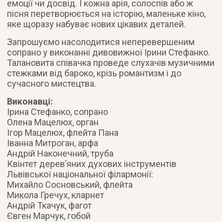
емоції чи досвід. І кожна арія, солоспів або ж
пісня перетворюється на історію, маленьке кіно,
яке щоразу набуває нових цікавих деталей.
Запрошуємо насолодитися неперевершеним
сопрано у виконанні дивовижної Ірини Стефанко.
Талановита співачка проведе слухачів музичними
стежками від бароко, крізь романтизм і до
сучасного мистецтва.
Виконавці:
Ірина Стефанко, сопрано
Олена Мацелюх, орган
Ігор Мацелюх, флейта Пана
Іванна Митроган, арфа
Андрій Наконечний, труба
Квінтет дерев’яних духових інструментів
Львівської національної філармонії:
Михайло Сосновський, флейта
Микола Гречух, кларнет
Андрій Ткачук, фагот
Євген Марчук, гобой