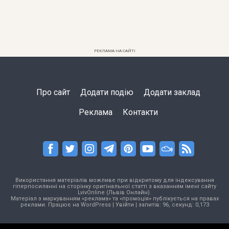
РЕКЛАМА НА САЙТІ
Про сайт
Додати подію
Додати заклад
Реклама
Контакти
Використання матеріалів можливе при відкритому для індексування
гіперпосиланні на сторінку оригінальної статті з вказанням імені сайту
LvivOnline (Львів Онлайн).
Матеріал з маркуванням «реклама» та «промоція» публікується на правах
реклами. Працює на
WordPress
|
Увійти
| запитів: 96, секунд: 0,173