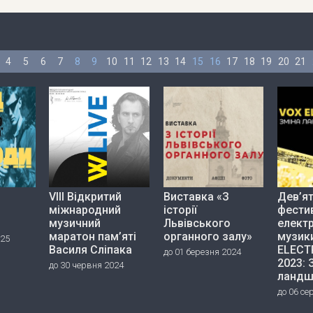
4
5
6
7
8
9
10
11
12
13
14
15
16
17
18
19
20
21
VIII Відкритий
Виставка «З
Дев’я
міжнародний
історії
фести
музичний
Львівського
елект
маратон пам’яті
органного залу»
музик
025
Василя Сліпака
ELECT
до 01 березня 2024
2023: 
до 30 червня 2024
ландш
до 06 се