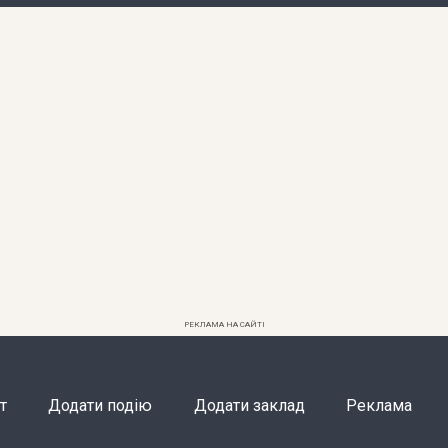
РЕКЛАМА НА САЙТІ
т
Додати подію
Додати заклад
Реклама