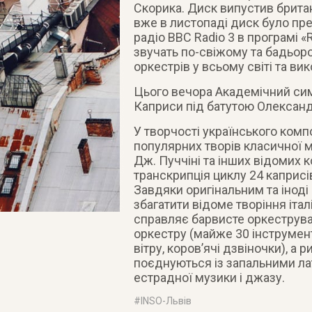
Скорика. Диск випустив британ
вже в листопаді диск було п
радіо BBC Radio 3 в програмі 
звучать по-свіжому та бадьоро
оркестрів у всьому світі та ви
Цього вечора Академічний си
Каприси під батутою Олександр
У творчості українського комп
популярних творів класичної м
Дж. Пуччіні та інших відомих 
транскрипція циклу 24 каприсі
Завдяки оригінальним та інод
збагатити відоме творіння іта
справляє барвисте оркеструван
оркестру (майже 30 інструмент
вітру, коров’ячі дзвіночки), а 
поєднуються із запальними ла
естрадної музики і джазу.
#
INSO-Львів