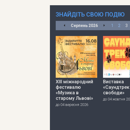
ЗНАЙДІТЬ СВОЮ ПОДІЮ
Серпень
2026
1
2
3
ХІІІ міжнародний
Виставка
фестивалю
«Саундтрек
«Музика в
свободи»
старому Львові»
до 04 жовтня 2
до 04 вересня 2026