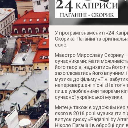
У програмі знамениті «24 Кап
Скорика-Паганіні та оригінальн
соло.
Маестро Мирославу Скорику – 8
сучасниками: мати можливість
його творів, надихатись його 
захоплюватись його влучним і
музика до фільму «Тіні забути
неперевершені пісні «Не топчі
лише улюбленими творами кіль
сучасної української музики.
Митець також є художнім кері
якого в 2018 році музиканти п
випуск диску «Paganini by Arra
Ніколо Паганіні в обробці дл