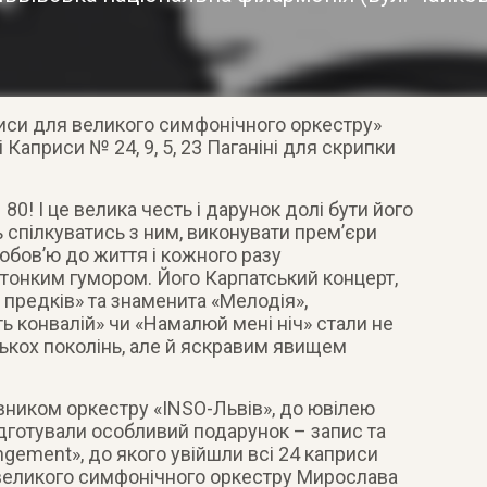
риси для великого симфонічного оркестру»
і Каприси № 24, 9, 5, 23 Паганіні для скрипки
0! І це велика честь і дарунок долі бути його
 спілкуватись з ним, виконувати прем’єри
любов’ю до життя і кожного разу
 тонким гумором. Його Карпатський концерт,
х предків» та знаменита «Мелодія»,
ть конвалій» чи «Намалюй мені ніч» стали не
кох поколінь, але й яскравим явищем
вником оркестру «INSO-Львів», до ювілею
ідготували особливий подарунок – запис та
ngement», до якого увійшли всі 24 каприси
я великого симфонічного оркестру Мирослава