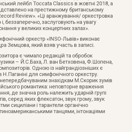
ський лейбл Toccata Classics в жовтні 2018, а
редставлено на престижному британському
«Record Review». «Ці аранжування/ оркестровка
 і, беззаперечно, заслуговують на увагу
конання у великих концертних залах».
мфонічний оркестр «INSO-Львів» виконає
а Земцова, який взяв участь в записі.
озитора є чимало редакцій та обробок
узики – Й.С.Баха, Л. ван Бетховена, Ф.Шопена,
композиторів. Одною із найграндіозніших є
в Н.Паганіні для симфонічного оркестру.
і непередбачуваним знахідкам М.Скорик зумів
лійського романтика: неповторне враження
ня, де значна роль належить ударній групі
ів, серед яких флексатон, звук грому, звук
ритми сициліани і тарантели органічно
тиноамериканськими танцями, інтонаціями