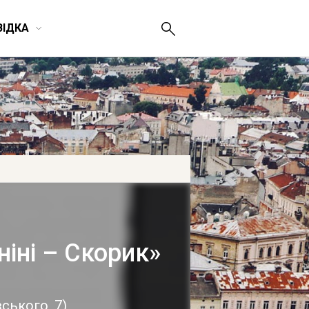
ВІДКА
ніні – Скорик»
вського, 7
)