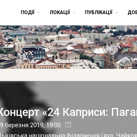
ПОДІЇ
ЛОКАЦІЇ
ПУБЛІКАЦІЇ
ДО
Концерт «24 Каприси: Пага
9 березня 2019
, 19:00
ьвівська національна філармонія
(
вул. Чайко