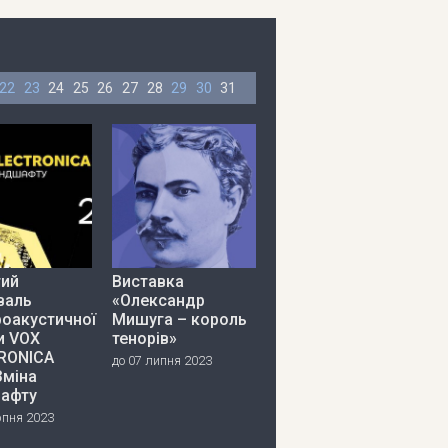
22
23
24
25
26
27
28
29
30
31
тий
Виставка
валь
«Олександр
роакустичної
Мишуга – король
и VOX
тенорів»
RONICA
до 07 липня 2023
Зміна
афту
рпня 2023