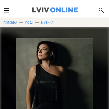
ПОДІЇ
ГОЛОВНА
ПОДІЇ
МУЗИКА
ЛОКАЦІЇ
ПУБЛІКАЦІЇ
ДОВІДКА