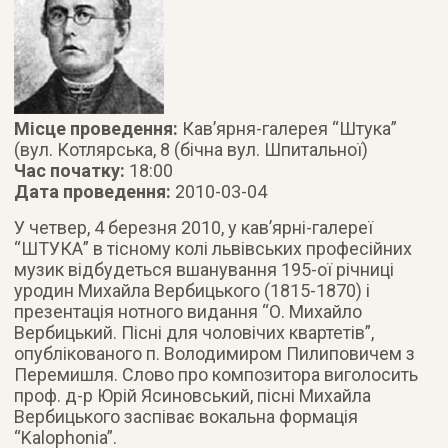
Місце проведення:
Кав’ярня-галерея “Штука”
(вул. Котлярська, 8 (бічна вул. Шпитальної)
Час початку:
18:00
Дата проведення:
2010-03-04
У четвер, 4 березня 2010, у кав’ярні-галереї
“ШТУКА” в тісному колі львівських професійних
музик відбудеться вшанування 195-ої річниці
уродин Михайла Вербицького (1815-1870) і
презентація нотного видання “О. Михайло
Вербицький. Пісні для чоловічих квартетів”
,
опублікованого п. Володимиром Пилиповичем з
Перемишля. Слово про композитора виголосить
проф. д-р Юрій Ясиновський, пісні Михайла
Вербицького заспіває вокальна формація
“Kalophonia”.