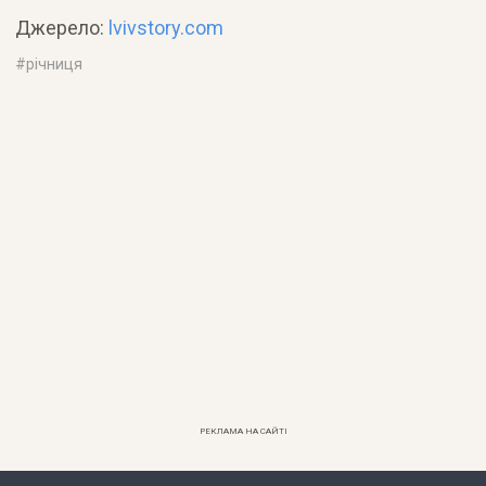
Джерело:
lvivstory.com
#
річниця
РЕКЛАМА НА САЙТІ