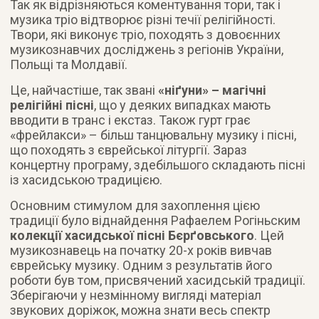
Так як відрізняються коментування тори, так і
музика тріо відтворює різні течії релігійності.
Твори, які виконує тріо, походять з довоєнних
музикознавчих досліджень з регіонів України,
Польщі та Молдавії.
Це, найчастіше, так звані
«ніґуни» – магічні
релігійні пісні
, що у деяких випадках мають
вводити в транс і екстаз. Також гурт грає
«фрейлакси» – більш танцювальну музику і пісні,
що походять з єврейської літургії. Зараз
концертну програму, здебільшого складають пісні
із хасидською традицією.
Основним стимулом для захоплення цією
традиції було віднайдення Рафаелем Рогіньским
колекції хасидської пісні Бєрґовського
. Цей
музикознавець на початку 20-х років вивчав
єврейську музику. Одним з результатів його
роботи був том, присвячений хасидській традиції.
Зберігаючи у незмінному вигляді матеріал
звукових доріжок, можна знати весь спектр