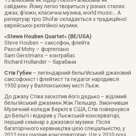
сайдмен. Йому легко твориться у різних стилях:
джаз, ф’южн, класична музика, world music… А
репертуар тріо Shofar складається з традиційної
єврейської релігійної музики
.
«Stewe Houben Quartet» (BE/USA)
Steve Houben – саксофон, флейта
Pascal Mohy – фортепіано
Sam Gerstmans – контрабас
Richard Hollander – барабани
Стів Губен
– легендарний бельгійський джазовий
саксофоніст і флейтист та педагог народився
1950 року у Валлонському місті Льєж.
До джазу Стіва заохотив його дядько – відомий
бельгійський джазмен Жак Пельцер. Закінчивши
Музичний коледж Берклі в США, Стів повернувся
до Бельгії і відкрив у Льєжській консерваторі,
перший семінар з джазової музики. Після
багаторічного керівництва цією спеціальністю, у
2012 році очолив консерваторію. Ще у 2010 році