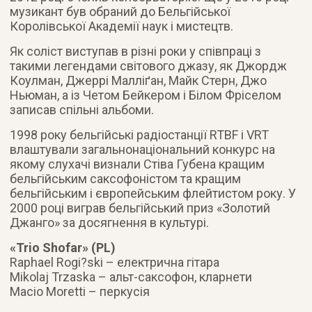
музикант був обраний до Бельгійської
Королівської Академії наук і мистецтв.
Як соліст виступав в різні роки у співпраці з
такими легендами світового джазу, як Джордж
Коулман, Джеррі Малліґан, Майк Стерн, Джо
Ньюман, а із Четом Бейкером і Білом Фріселом
записав спільні альбоми.
1998 року бельгійські радіостанції RTBF і VRT
влаштували загальнонаціональний конкурс на
якому слухачі визнали Стіва Губена кращим
бельгійським саксофоністом та кращим
бельгійським і європейським флейтистом року. У
2000 році виграв бельгійський приз «Золотий
Джанго» за досягнення в культурі.
«Trio Shofar» (PL)
Raphael Rogi?ski – електрична гітара
Mikolaj Trzaska – альт-саксофон, кларнети
Macio Moretti – перкусія