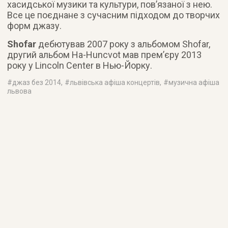
хасидської музики та культури, пов’язаної з нею.
Все це поєднане з сучасним підходом до творчих
форм джазу.
Shofar
дебютував 2007 року з альбомом Shofar,
другий альбом Ha-Huncvot мав прем’єру 2013
року у Lincoln Center в Нью-Йорку.
#
джаз без 2014
, #
львівська афіша концертів
, #
музична афіша
львова