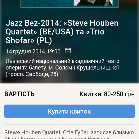
Jazz Bez-2014: «Steve Houben
Quartet» (BE/USA) та «Trio
Shofar» (PL)
14 грудня 2014
, 19:00
Львівський національний академічний театр
опери та балету ім. Соломії Крушельницької
(
просп. Свободи, 28
)
ВАРТІСТЬ
Квитки: 80-250 грн
Купити квиток
Stewe Houben Quartet: Стів Губен записав близько
15 альбомів як лідер і безліч альбомів як