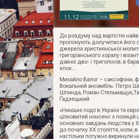
До роздуму над вартістю найв
пропонують долучитися його с
джерела християнської молит
григоріанського хоралу і візант
давніх дво- і триголосів, в ба
епох…
Михайло Балог – саксофони, фле
Вокальний ансамбль: Петро Ш
Шпинда, Роман Стельмащук,Тар
Ґадзецький
«Нинішні події в Україні та єв
цілковитий нонсенс з позицій ц
основних завдань людства у Х
до початку ХХ століття, коли, в
настільки потужно виринули н