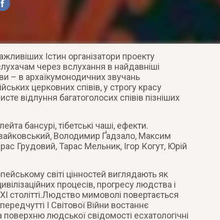
ажливіших Істин організатори проекту
лухачам через вслухання в найдавніші
ви
– в архаїкумонодичних звучань
ійських церковних співів, у строгу красу
рвисте відлуння багатоголосих співів пізніших
йта бансурі, тібетські чаші, ефекти.
вайковський, Володимир Ґадзало, Максим
ас Грудовий, Тарас Мельник, Ігор Когут, Юрій
ропейському світі цінностей виглядають як
ивілізаційних процесів, прогресу людства і
ХІ столітті.Людство мимоволі повертається
 передчутті І Світової Війни востаннє
а поверхню людської свідомості есхатологічні