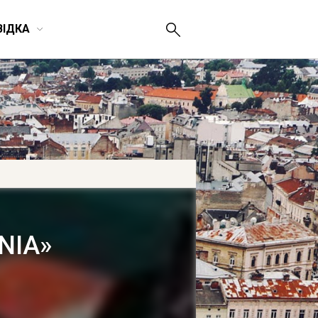
ВІДКА
ΝIΑ»