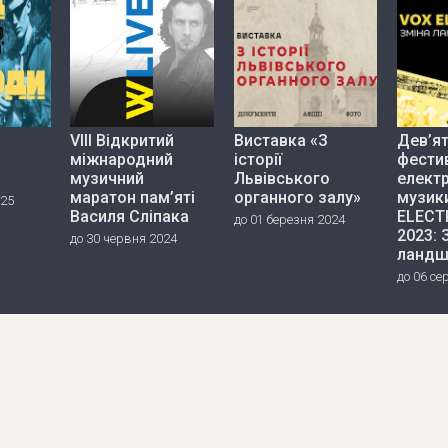
VIII Відкритий
Виставка «З
Дев’я
міжнародний
історії
фести
музичний
Львівського
елект
маратон пам’яті
органного залу»
музик
025
Василя Сліпака
ELECT
до 01 березня 2024
2023: 
до 30 червня 2024
ландш
до 06 се