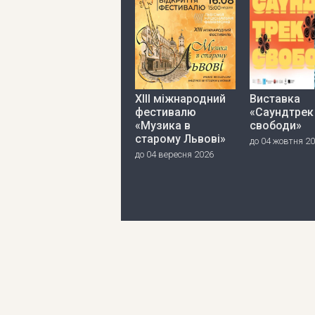
ХІІІ міжнародний
Виставка
фестивалю
«Саундтрек
«Музика в
свободи»
старому Львові»
до 04 жовтня 2
до 04 вересня 2026