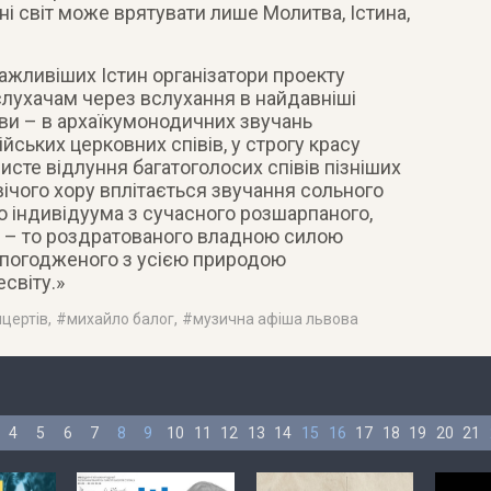
 світ може врятувати лише Молитва, Істина,
ажливіших Істин організатори проекту
лухачам через вслухання в найдавніші
ви – в архаїкумонодичних звучань
ійських церковних співів, у строгу красу
рвисте відлуння багатоголосих співів пізніших
ічого хору вплітається звучання сольного
о індивідуума з сучасного розшарпаного,
, – то роздратованого владною силою
і погодженого з усією природою
світу.»
нцертів
, #
михайло балог
, #
музична афіша львова
4
5
6
7
8
9
10
11
12
13
14
15
16
17
18
19
20
21