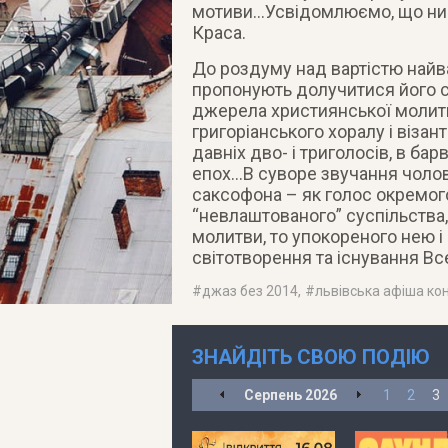
мотиви…Усвідомлюємо, що нині
Краса.
До роздуму над вартістю найв
пропонують долучитися його с
джерела християнської молит
григоріанського хоралу і візант
давніх дво- і триголосів, в ба
епох…В суворе звучання чолов
саксофона – як голос окремог
“невлаштованого” суспільства
молитви, то упокореного нею 
світотворення та існування Все
#
джаз без 2014
, #
львівська афіша ко
ЗНАЙДІТЬ СВОЮ ПОДІЮ
Серпень
2026
1
2
3