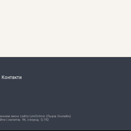
Контакти
нням імені сайту LvivOnline (Львів Онлайн).
ійти
| запитів: 94, секунд: 0,192