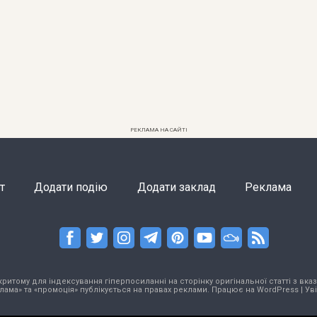
РЕКЛАМА НА САЙТІ
т
Додати подію
Додати заклад
Реклама
тому для індексування гіперпосиланні на сторінку оригінальної статті з вказа
лама» та «промоція» публікується на правах реклами. Працює на
WordPress
|
Ув