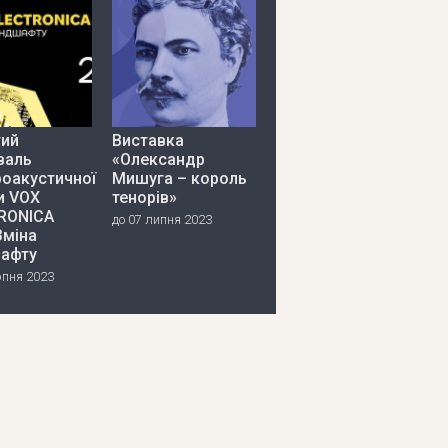
тий
Виставка
валь
«Олександр
роакустичної
Мишуга – король
и VOX
тенорів»
RONICA
до 07 липня 2023
Зміна
афту
рпня 2023