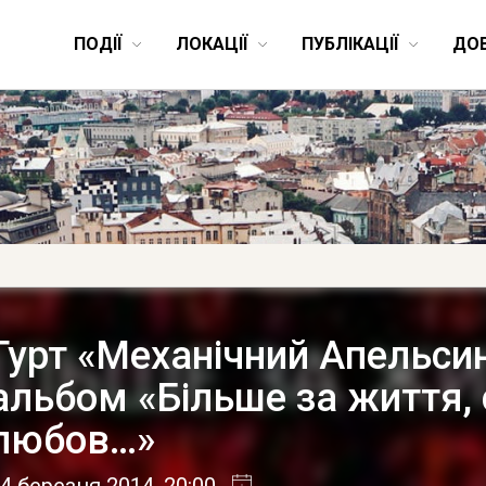
ПОДІЇ
ЛОКАЦІЇ
ПУБЛІКАЦІЇ
ДО
Гурт «Механічний Апельси
альбом «Більше за життя, 
любов…»
4 березня 2014
, 20:00