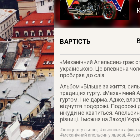
К
В
ВАРТІСТЬ
«Механічний Апельсин» грає с
українською. Це впевнена чоло
пробирає до сліз
.
Альбом «Більше за життя, сил
традиціях гурту. «Механічний
гуртом. І не дарма. Адже, вла
відчуття подорожі. Подорожі до
нікуди не квапиться. Апельсин
різниці. І можна на Заході Укр
#
концерт у львові
, #
львівська афіша 
#
механічний апельсин у львові
, #
музи