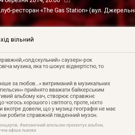
луб-ресторан «The Gas Station»
(
вул. Джерельна
хід вільний
правжній,«олдскульний» саузерн-рок
віча музика, яка то шокує відвертістю, то
ьніше за любов…» витриманий в музикальних
 Апельсин» прийнято вважати байкерським
стивий альбому кач, створює справжнє
 чогось хорошого і світлого, проте, ніхто
и вкотре довели, що у музиці географія не має
аїни робити справжній південний музон.
концертів
, #
механічний апельсин презентує альбом
,
чна афіша львова