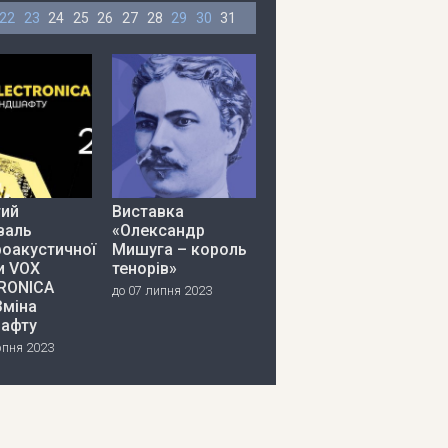
22
23
24
25
26
27
28
29
30
31
тий
Виставка
валь
«Олександр
роакустичної
Мишуга – король
и VOX
тенорів»
RONICA
до 07 липня 2023
Зміна
афту
рпня 2023