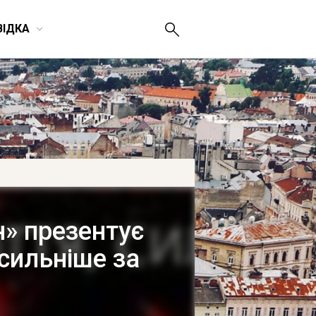
ВІДКА
н» презентує
сильніше за