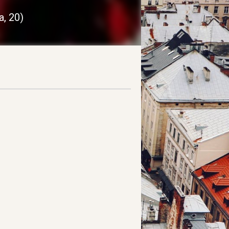
, 20
)