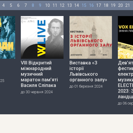
4
5
6
7
8
9
10
11
12
13
14
15
16
17
18
19
20
21
VIII Відкритий
Виставка «З
Дев’я
міжнародний
історії
фести
музичний
Львівського
елект
маратон пам’яті
органного залу»
музик
025
Василя Сліпака
ELECT
до 01 березня 2024
2023: 
до 30 червня 2024
ландш
до 06 се