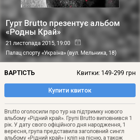
Гурт Brutto презентує альбом
«Родны Край»
21 листопада 2015
, 19:00
Палац спорту «Україна»
(
вул. Мельника, 18
)
ВАРТІСТЬ
Квитки: 149-299 грн
Купити квиток
Brutto оголосили про тур на підтримку нового
альбому «Рідний край». Групі Brutto виповнився 1
рік. У дату свого офіційного дня народження, 1
вересня, група представила заголовний сингл
альбому «Рідний край» і кліп на пісню, а також