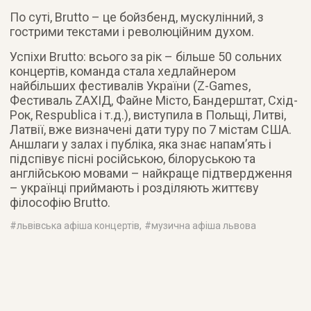
По суті, Brutto – це бойзбенд, мускулінний, з
гострими текстами і революційним духом.
Успіхи Brutto: всього за рік – більше 50 сольних
концертів, команда стала хедлайнером
найбільших фестивалів України (Z-Games,
Фестиваль ZАХІД, Файне Місто, Бандерштат, Схід-
Рок, Respublica і т.д.), виступила в Польщі, Литві,
Латвії, вже визначені дати туру по 7 містам США.
Аншлаги у залах і публіка, яка знає напам’ять і
підспівує пісні російською, білоруською та
англійською мовами – найкраще підтвердження
– українці приймають і розділяють життєву
філософію Brutto.
#
львівська афіша концертів
, #
музична афіша львова