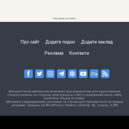
РЕКЛАМА НА САЙТІ
Про сайт
Додати подію
Додати заклад
Реклама
Контакти
Використання матеріалів можливе при відкритому для індексування
гіперпосиланні на сторінку оригінальної статті з вказанням імені сайту
LvivOnline (Львів Онлайн).
Матеріал з маркуванням «реклама» та «промоція» публікується на правах
реклами. Працює на
WordPress
|
Увійти
| запитів: 96, секунд: 0,283