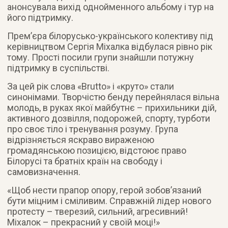
анонсувала вихід однойменного альбому і тур на
його підтримку.
Прем’єра білорусько-українського колективу під
керівництвом Сергія Міхалка відбулася рівно рік
тому. Прості посили групи знайшли потужну
підтримку в суспільстві.
За цей рік слова «Brutto» і «круто» стали
синонімами. Творчістю бенду перейнялася вільна
молодь, в руках якої майбутнє – прихильники дій,
активного дозвілля, подорожей, спорту, турботи
про своє тіло і тренування розуму. Група
відрізняється яскраво вираженою
громадянською позицією, відстоює право
Білорусі та братніх країн на свободу і
самовизначення.
«Щоб нести прапор опору, герой зобов’язаний
бути міцним і сміливим. Справжній лідер нового
протесту – тверезий, сильний, агресивний!
Міхалок – прекрасний у своїй моці!»