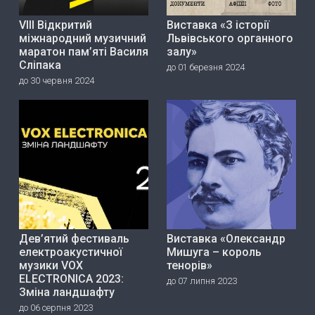
VIII Відкритий
Виставка «З історії
міжнародний музичний
Львівського органного
маратон пам’яті Василя
залу»
Сліпака
до 01 березня 2024
до 30 червня 2024
Дев’ятий фестиваль
Виставка «Олександр
електроакустичної
Мишуга – король
музики VOX
тенорів»
ELECTRONICA 2023:
до 07 липня 2023
Зміна ландшафту
до 06 серпня 2023