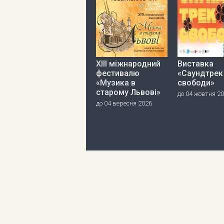
ХІІІ міжнародний
Виставка
фестивалю
«Саундтрек
«Музика в
свободи»
старому Львові»
до 04 жовтня 2
до 04 вересня 2026