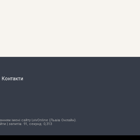
Контакти
нням імені сайту LvivOnline (Львів Онлайн).
ійти
| запитів: 91, секунд: 0,313