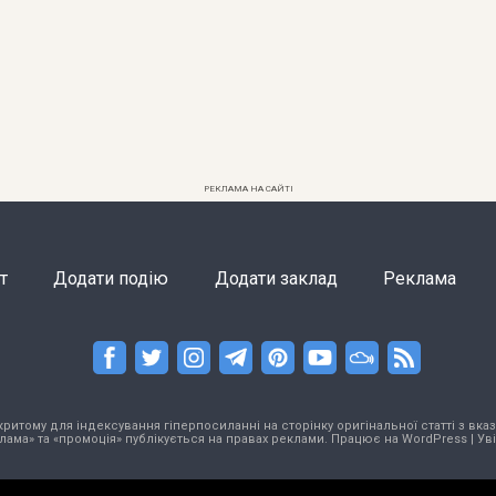
РЕКЛАМА НА САЙТІ
т
Додати подію
Додати заклад
Реклама
тому для індексування гіперпосиланні на сторінку оригінальної статті з вказа
лама» та «промоція» публікується на правах реклами. Працює на
WordPress
|
Ув