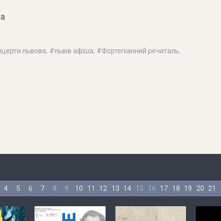
ва
нцерти львова
, #
львів афіша
, #
Фортепіанний речиталь
,
4
5
6
7
8
9
10
11
12
13
14
15
16
17
18
19
20
21