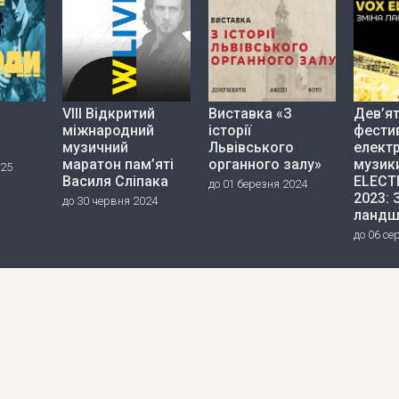
VIII Відкритий
Виставка «З
Дев’я
міжнародний
історії
фести
музичний
Львівського
елект
маратон пам’яті
органного залу»
музик
025
Василя Сліпака
ELECT
до 01 березня 2024
2023: 
до 30 червня 2024
ландш
до 06 се