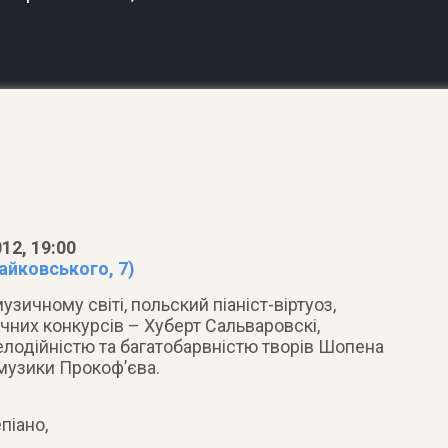
12, 19:00
айковського, 7)
зичному світі, польский піаніст-віртуоз,
их конкурсів – Хуберт Сальваровскі,
елодійністю та багатобарвністю творів Шопена
музики Прокоф’єва.
піано,