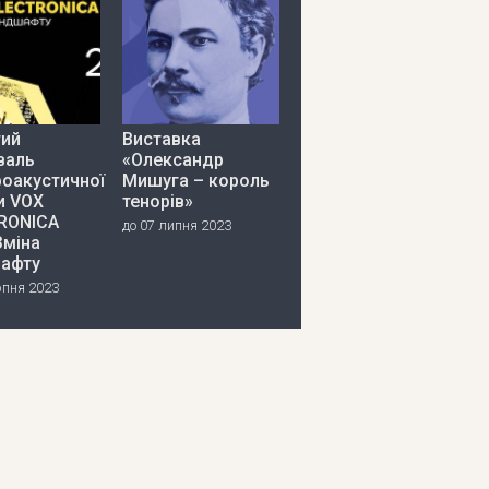
тий
Виставка
валь
«Олександр
роакустичної
Мишуга – король
и VOX
тенорів»
RONICA
до 07 липня 2023
Зміна
афту
рпня 2023