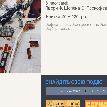
У програмі:
Твори Ф. Шопена, С. Прокоф’є
Квитки: 40 – 120 грн
#
афіша львова
, #
концерти львів
, #
ко
#
хуберт сальваров
ЗНАЙДІТЬ СВОЮ ПОДІЮ
Серпень
2026
1
2
3