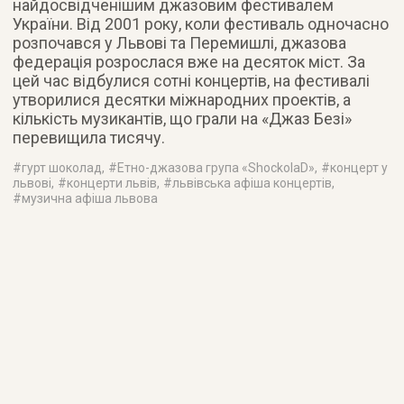
найдосвідченішим джазовим фестивалем
України. Від 2001 року, коли фестиваль одночасно
розпочався у Львові та Перемишлі, джазова
федерація розрослася вже на десяток міст. За
цей час відбулися сотні концертів, на фестивалі
утворилися десятки міжнародних проектів, а
кількість музикантів, що грали на «Джаз Безі»
перевищила тисячу.
#
гурт шоколад
, #
Етно-джазова група «ShockolaD»
, #
концерт у
львові
, #
концерти львів
, #
львівська афіша концертів
,
#
музична афіша львова