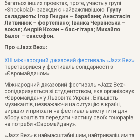
багатьох інших проектах, проте, участь у групі
«ShockolaD» завжди є найважливішою.
Групу
складають: Ігор Гнидин – барабани; Анастасія
Литвинюк – фортепіано; Іванка Червінська –
вокал; Андрій Кохан – бас-гітара; Михайло
Балог – саксофон.
Про «Jazz Bez»:
ХІІІ міжнародний джазовий фестиваль «Jazz Bez»
перетворився у фестиваль солідарності з
«Євромайданом»
Міжнародний джазовий фестиваль «Jazz Bez»
солідаризується зі студентством, яке організовує
«Євромайдан» у Львові та Україні. Більшість
музикантів, незважаючи на ситуацію в країні,
вирішили приїхати на фестиваль виступити для
збору коштів та передати частину своїх гонорарів
на потреби «Євромайдану».
«Jazz Bez» є наймасштабнішим, найтривалішим та