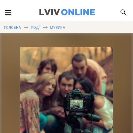
ПОДІЇ
ГОЛОВНА
ПОДІЇ
МУЗИКА
ЛОКАЦІЇ
ПУБЛІКАЦІЇ
ДОВІДКА