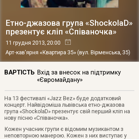
Етно-джазова група «ShockolaD»
презентує кліп «Співаночка»
11 грудня 2013
, 20:00
Арт-кав'ярня «Квартира 35»
(
вул. Вірменська, 35
)
ВАРТІСТЬ
Вхід за внесок на підтримку
«Євромайдану»
На 13 фестивалі «Jazz Bez» буде додатковий
концерт. Найвідоміша львівська етно-джазова
група «ShockolaD» презентує свій перший кліп на
нову пісню «Співаночка»
.
Кожен учасник групи є відомим музикантом з
неповторною манерою. Кожен з них виступає у