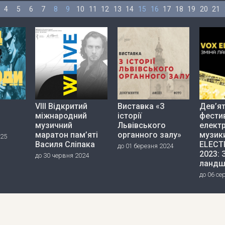
4
5
6
7
8
9
10
11
12
13
14
15
16
17
18
19
20
21
VIII Відкритий
Виставка «З
Дев’я
міжнародний
історії
фести
музичний
Львівського
елект
маратон пам’яті
органного залу»
музик
025
Василя Сліпака
ELECT
до 01 березня 2024
2023: 
до 30 червня 2024
ландш
до 06 се