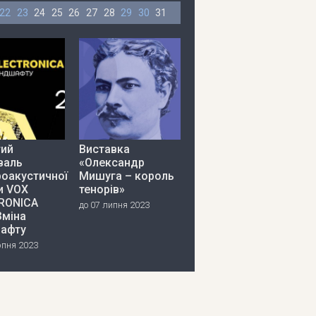
22
23
24
25
26
27
28
29
30
31
тий
Виставка
валь
«Олександр
роакустичної
Мишуга – король
и VOX
тенорів»
RONICA
до 07 липня 2023
Зміна
афту
рпня 2023