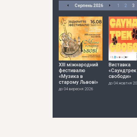
Серпень
2026
1
2
3
ХІІІ міжнародний
Виставка
фестивалю
«Саундтрек
«Музика в
свободи»
старому Львові»
до 04 жовтня 2
до 04 вересня 2026