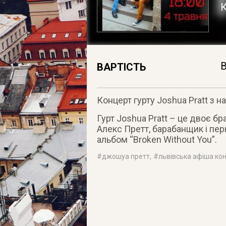
К
В
ВАРТІСТЬ
Концерт гурту Joshua Pratt з 
Гурт Joshua Pratt – це двоє бра
Алекс Претт, барабанщик і пер
альбом “Broken Without You”.
#
джошуа претт
, #
львівська афіша ко