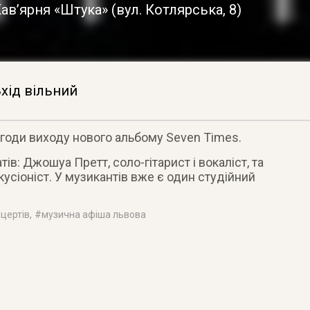
ав’ярня «Штука»
(
вул. Котлярська, 8
)
хід вільний
нагоди виходу нового альбому Seven Times
.
тів: Джошуа Претт, соло-гітарист і вокаліст, та
кусіоніст. У музикантів вже є один студійний
нцертів
, #
музична афіша львова