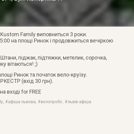
Kustom Family виповниться 3 роки.
5:00 на площі Ринок і продовжиться вечіркою
Штани, піджак, підтяжки, метелик, сорочка,
ку вітаються! ;)
 площі Ринок та початок вело-круїзу.
ОРКЕСТР (вхід 30 грн).
на вході for FREE
ly
, #
афіша львова
, #
велопробіг
, #
львів афіша