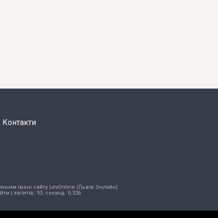
Контакти
нням імені сайту LvivOnline (Львів Онлайн).
ійти
| запитів: 93, секунд: 0,326