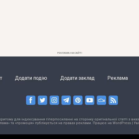
РЕКЛАМА НА САЙТІ
т
Додати подію
Додати заклад
Реклама
тому для індексування гіперпосиланні на сторінку оригінальної статті з вказа
лама» та «промоція» публікується на правах реклами. Працює на
WordPress
|
Ув