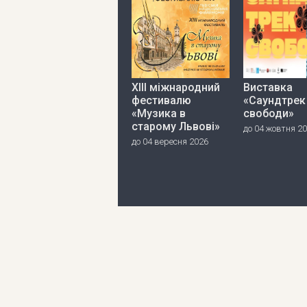
ХІІІ міжнародний
Виставка
фестивалю
«Саундтрек
«Музика в
свободи»
старому Львові»
до 04 жовтня 2
до 04 вересня 2026