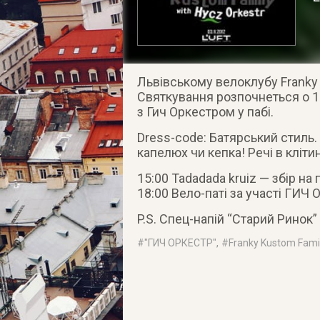
Львівському велоклубу Franky 
Святкування розпочнеться о 1
з Гич Оркестром у пабі.
Dress-code: Батярський стиль. 
капелюх чи кепка! Речі в клітин
15:00 Tadadada kruiz — збір на
18:00 Вело-паті за участі ГИЧ 
P.S. Спец-напій “Старий Ринок” 
#
"ГИЧ ОРКЕСТР"
, #
Franky Kustom Fami