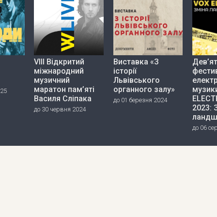
VIII Відкритий
Виставка «З
Дев’я
міжнародний
історії
фести
музичний
Львівського
елект
маратон пам’яті
органного залу»
музик
025
Василя Сліпака
ELECT
до 01 березня 2024
2023: 
до 30 червня 2024
ландш
до 06 се