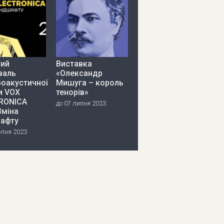
тий
Виставка
валь
«Олександр
роакустичної
Мишуга – король
и VOX
тенорів»
RONICA
до 07 липня 2023
Зміна
афту
рпня 2023