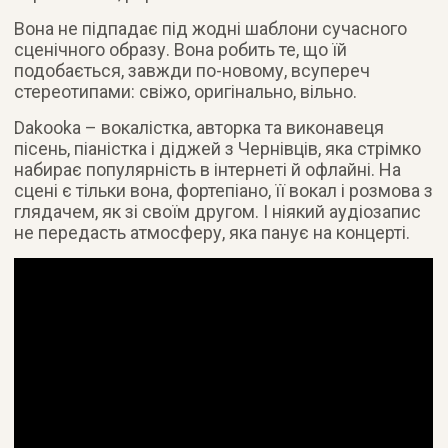
Вона не підпадає під жодні шаблони сучасного
сценічного образу. Вона робить те, що їй
подобається, завжди по-новому, всупереч
стереотипами: свіжо, оригінально, вільно.
Dakooka – вокалістка, авторка та виконавеця
пісень, піаністка і діджей з Чернівців, яка стрімко
набирає популярність в інтернеті й офлайні. На
сцені є тільки вона, фортепіано, її вокал і розмова з
глядачем, як зі своїм другом. І ніякий аудіозапис
не передасть атмосферу, яка панує на концерті.