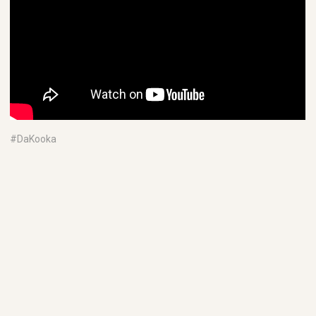
#
DaKooka