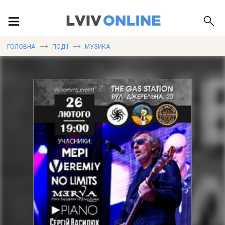
ПОДІЇ
ГОЛОВНА
ПОДІЇ
МУЗИКА
ЛОКАЦІЇ
ПУБЛІКАЦІЇ
ДОВІДКА