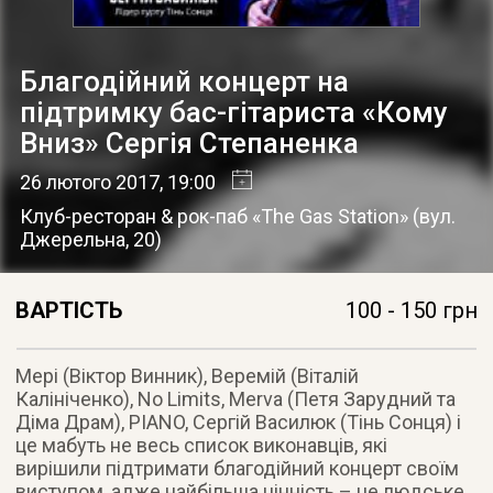
Благодійний концерт на
підтримку бас-гітариста «Кому
Вниз» Сергія Степаненка
26 лютого 2017
, 19:00
Клуб-ресторан & рок-паб «The Gas Station»
(
вул.
Джерельна, 20
)
ВАРТІСТЬ
100 - 150 грн
Мері (Віктор Винник), Веремій (Віталій
Калініченко), No Limits, Merva (Петя Зарудний та
Діма Драм), PIANO, Сергій Василюк (Тінь Сонця) і
це мабуть не весь список виконавців, які
вирішили підтримати благодійний концерт своїм
виступом, адже найбільша цінність – це людське