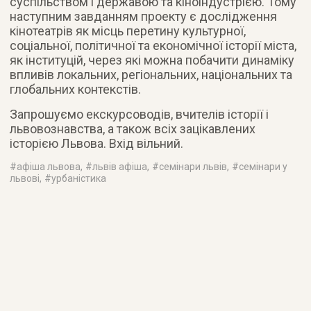
суспільством і державою та кіноіндустрією. Тому
наступним завданням проекту є дослідження
кінотеатрів як місць перетину культурної,
соціальної, політичної та економічної історії міста,
як інституцій, через які можна побачити динаміку
впливів локальних, регіональних, національних та
глобальних контекстів.
Запрошуємо екскурсоводів, вчителів історії і
львовознавства, а також всіх зацікавлених
історією Львова. Вхід вільний.
#
афіша львова
, #
львів афіша
, #
семінари львів
, #
семінари у
львові
, #
урбаністика