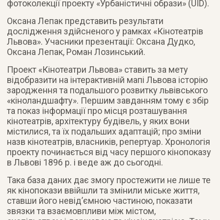
фотоколекції проекту «Урбаністичні образи» (UID).
Оксана Лепак представить результати
дослідження здійсненого у рамках «Кінотеатрів
Львова». Учасники презентації: Оксана Дудко,
Оксана Лепак, Роман Лозинський.
Проект «Кінотеатри Львова» ставить за мету
відобразити на інтерактивній мапі Львова історію
зародження та подальшого розвитку львівського
«кіноландшафту». Першим завданням тому є збір
та показ інформації про місця розташування
кінотеатрів, архітектуру будівель, у яких вони
містилися, та їх подальших адаптацій; про зміни
назв кінотеатрів, власників, репертуар. Хронологія
проекту починається від часу першого кінопоказу
в Львові 1896 р. і веде аж до сьогодні.
Така база даних дає змогу простежити не лише те
як кінопокази ввійшли та змінили міське життя,
ставши його невід’ємною частиною, показати
звязки та взаємовпливи між містом,