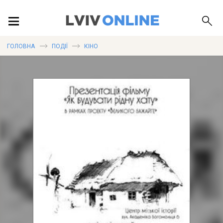
ПОДІЇ
ГОЛОВНА
ПОДІЇ
КІНО
ЛОКАЦІЇ
ПУБЛІКАЦІЇ
ДОВІДКА