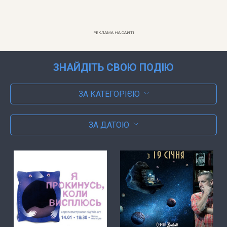
РЕКЛАМА НА САЙТІ
ЗНАЙДІТЬ СВОЮ ПОДІЮ
ЗА КАТЕГОРІЄЮ
ЗА ДАТОЮ