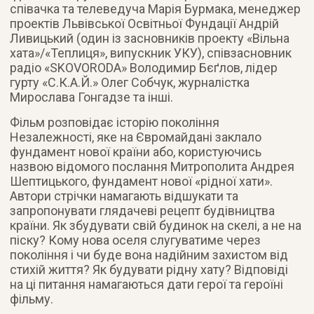
співачка та телеведуча Марія Бурмака, менеджер
проектів Львівської Освітньої Фундації Андрій
Ливицький (один із засновників проекту «Вільна
хата»/«Теплиця», випускник УКУ), співзасновник
радіо «SKOVORODA» Володимир Бєґлов, лідер
гурту «С.К.А.Й.» Олег Собчук, журналістка
Мирослава Гонгадзе та інші.
Фільм розповідає історію покоління
Незалежності, яке на Євромайдані заклало
фундамент нової країни або, користуючись
назвою відомого послання Митрополита Андрея
Шептицького, фундамент нової «рідної хати».
Автори стрічки намагають відшукати та
запропонувати глядачеві рецепт будівництва
країни. Як збудувати свій будинок на скелі, а не на
піску? Кому нова оселя слугуватиме через
покоління і чи буде вона надійним захистом від
стихій життя? Як будувати рідну хату? Відповіді
на ці питання намагаються дати герої та героїні
фільму.