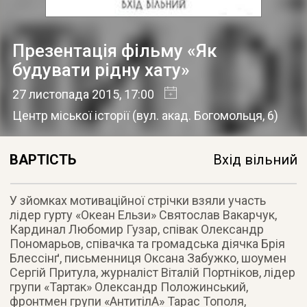
Презентація фільму «Як
будувати рідну хату»
27 листопада 2015
, 17:00
Центр міської історії
(
вул. акад. Богомольця, 6
)
ВАРТІСТЬ
Вхід вільний
У зйомках мотиваційної стрічки взяли участь
лідер гурту «Океан Ельзи» Святослав Вакарчук,
Кардинал Любомир Гузар, співак Олександр
Пономарьов, співачка та громадська діячка Брія
Блессінґ, письменниця Оксана Забужко, шоумен
Сергій Притула, журналіст Віталій Портніков, лідер
групи «Тартак» Олександр Положинський,
фронтмен групи «АнтитілА» Тарас Тополя,