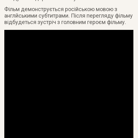
Фільм демонструється російською мовою з
англйськими субтитрами. Після перегляду фільму
відбудеться зустріч з головним героєм фільму.