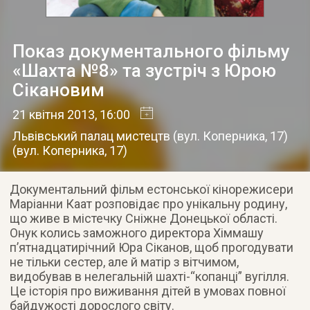
Показ документального фільму
«Шахта №8» та зустріч з Юрою
Сікановим
21 квітня 2013
, 16:00
Львівський палац мистецтв (вул. Коперника, 17)
(
вул. Коперника, 17
)
Документальний фільм естонської кінорежисери
Маріанни Каат розповідає про унікальну родину,
що живе в містечку Сніжне Донецької області.
Онук колись заможного директора Хіммашу
п’ятнадцатирічний Юра Сіканов, щоб прогодувати
не тільки сестер, але й матір з вітчимом,
видобував в нелегальній шахті-“копанці” вугілля.
Це історія про виживання дітей в умовах повної
байдужості дорослого світу.