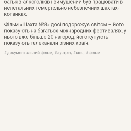
батьків-алкоголіків і вимушений був працювати в
нелегальних і смертельно небезпечних шахтах-
копанках.
Фільм «Шахта №8» досі подорожує світом – його
показують на багатьох міжнародних фестивалях, у
нього вже більше 20 нагород, його купують і
показують телеканали різних країн.
#
документальний фільм
, #
зустріч
, #
кіно
, #
фільм