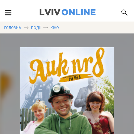
ПОДІЇ
ГОЛОВНА
ПОДІЇ
КІНО
ЛОКАЦІЇ
ПУБЛІКАЦІЇ
ДОВІДКА