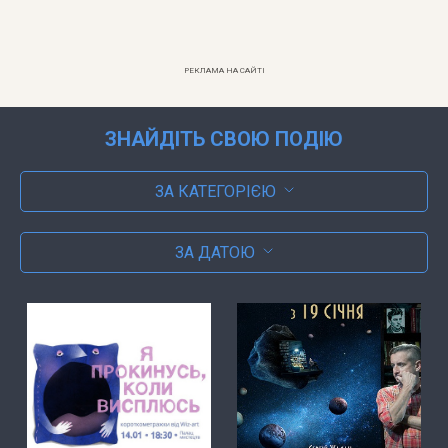
РЕКЛАМА НА САЙТІ
ЗНАЙДІТЬ СВОЮ ПОДІЮ
ЗА КАТЕГОРІЄЮ
ЗА ДАТОЮ