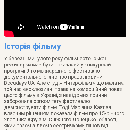
Історія фільму
У березні минулого року фільм естонської
режисерки мав бути показаний у конкурсній
програмі 9-го міжнародного фестивалю
документального кіно про права людини
Docudays UA. Але студія «Інтерфільм», що мала на
той час ексклюзивні права на комерційний показ
цього фільму в Україні, з невідомих причин
заборонила оргкомітету фестивалю
демонструвати фільм. Тоді Маріанна Каат за
власним рішенням показала фільм про 15-річного
хлопчика Юру з м. Сніжного Донецької області,
який разом з двома сестричками пішов від