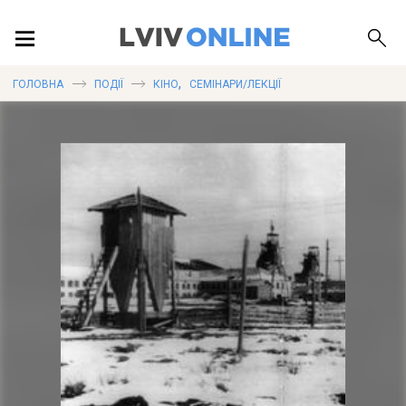
ПОДІЇ
,
ГОЛОВНА
ПОДІЇ
КІНО
СЕМІНАРИ/ЛЕКЦІЇ
ЛОКАЦІЇ
ПУБЛІКАЦІЇ
ДОВІДКА