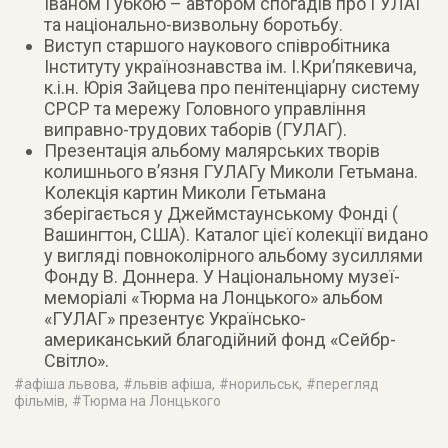
Іваном Губкою – автором спогадів про ГУЛАГ
та національно-визвольну боротьбу.
Виступ старшого наукового співробітника
Інституту українознавства ім. І.Кри’пякевича,
к.і.н. Юрія Зайцева про пенітенціарну систему
СРСР та мережу Головного управління
виправно-трудових таборів (ГУЛАГ).
Презентація альбому малярських творів
колишнього в’язня ГУЛАГу Миколи Гетьмана.
Колекція картин Миколи Гетьмана
зберігається у Джеймстаунському Фонді (
Вашингтон, США). Каталог цієї колекції видано
у вигляді повноколірного альбому зусиллями
Фонду В. Доннера. У Національному музеї-
меморіалі «Тюрма на Лонцького» альбом
«ГУЛАГ» презентує Українсько-
американський благодійний фонд «Сейбр-
Світло».
#
афіша львова
, #
львів афіша
, #
норильськ
, #
перегляд
фільмів
, #
Тюрма на Лонцького