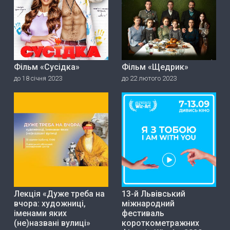
Фільм «Сусідка»
Фільм «Щедрик»
до 18 січня 2023
до 22 лютого 2023
Лекція «Дуже треба на
13-й Львівський
вчора: художниці,
міжнародний
іменами яких
фестиваль
(не)названі вулиці»
короткометражних