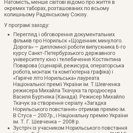
Натомість, менше світові відомо про життя в
окремих таборах, розташованих по всьому
колишньому Радянському Союзу.
У програмі заходу:
Перегляд і обговорення документальних
фільмів про Норильск «Щоденник минулого.
Дорога» — дипломної роботи випускника 6-го
курсу Санкт-Петербурзького державного
університету кіно і телебачення Костянтина
Поварова (сценарій, режисура, операторська
робота, монтаж та комп’ютерна графіка) і
«Гаряче літо Норильська» лауреата
Національної премії України ім. Т.Шевченка
режисера Михайла Ткачука та продюсера
Василя Буртняка (Канада). Режисер Михайло
Ткачук за створення серіалу «Загадка
Норильського повстання» отримав премію ім.
В Стуса – 2007р., і Національну премію України
ім. Т. Г. Шевченка – 2008 р.
Зустріч із учасником Норильського повстання