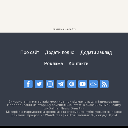
РЕКЛАМА НА САЙТІ
Про сайт
Додати подію
Додати заклад
Реклама
Контакти
Використання матеріалів можливе при відкритому для індексування
гіперпосиланні на сторінку оригінальної статті з вказанням імені сайту
LvivOnline (Львів Онлайн).
Матеріал з маркуванням «реклама» та «промоція» публікується на правах
реклами. Працює на
WordPress
|
Увійти
| запитів: 99, секунд: 0,294