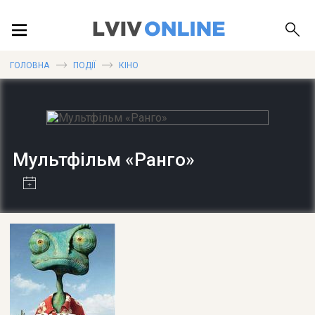
ПОДІЇ
ГОЛОВНА
ПОДІЇ
КІНО
ЛОКАЦІЇ
Мультфільм «Ранго»
ПУБЛІКАЦІЇ
ДОВІДКА