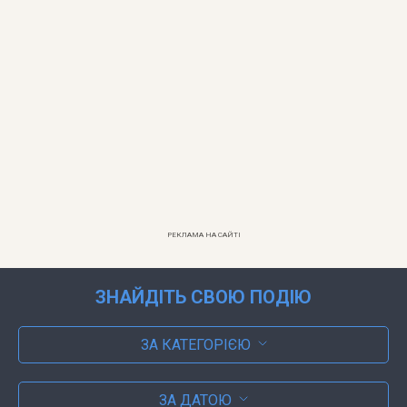
РЕКЛАМА НА САЙТІ
ЗНАЙДІТЬ СВОЮ ПОДІЮ
ЗА КАТЕГОРІЄЮ
ЗА ДАТОЮ