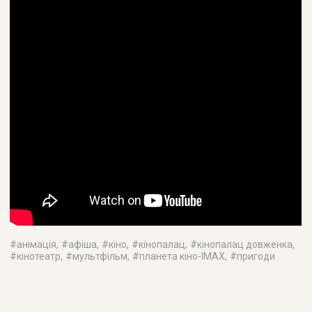
#
анімація
, #
афіша
, #
кіно
, #
кінопалац
, #
кінопалац довженка
,
#
кінотеатр
, #
мультфільм
, #
планета кіно-IMAX
, #
пригоди