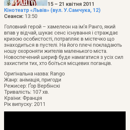
15 – 21 квітня 2011
Кінотеатр «Львів» (вул. У.Самчука, 12)
Сеанси:
13:50
Головний герой – хамелеон на ім’я Ранго, який
впав у відчай, шукає сенс існування і страждає
кризою особистості, потрапляє в містечко що
знаходиться в пустелі.
На його плечі покладають
ношу охороняти жителів маленького міста.
Новоспечений шериф буде намагатися з усіх сил
захистити тих, хто боїться місцевих поганців.
Оригінальна назва: Rango
Жанр: анімація, пригоди
Режисер: Ґор Вербінскі
Тривалість: 107 хв.
Країни: Франція
Рік випуску: 2011