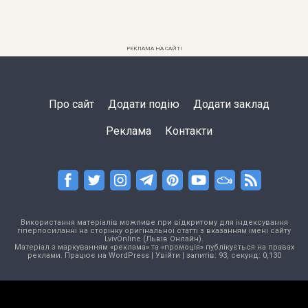
РЕКЛАМА НА САЙТІ
Про сайт
Додати подію
Додати заклад
Реклама
Контакти
Використання матеріалів можливе при відкритому для індексування
гіперпосиланні на сторінку оригінальної статті з вказанням імені сайту
LvivOnline (Львів Онлайн).
Матеріал з маркуванням «реклама» та «промоція» публікується на правах
реклами. Працює на
WordPress
|
Увійти
| запитів: 93, секунд: 0,130