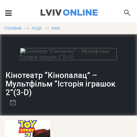
ПОДІЇ
ГОЛОВНА
ПОДІЇ
КІНО
ЛОКАЦІЇ
Кінотеатр “Кінопалац” –
ПУБЛІКАЦІЇ
Мультфільм “Історія іграшок
2”(3-D)
ДОВІДКА