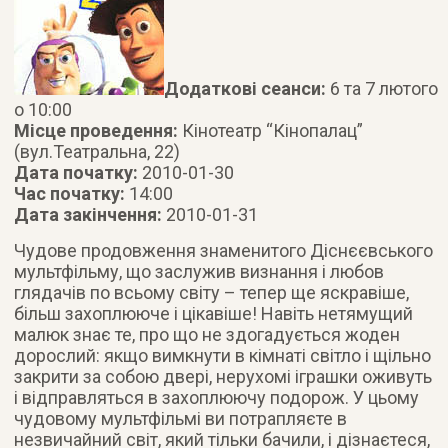
Додаткові сеанси:
6 та 7 лютого
о 10:00
Місце проведення:
Кінотеатр “Кінопалац”
(вул.Театральна, 22)
Дата початку:
2010-01-30
Час початку:
14:00
Дата закінчення:
2010-01-31
Чудове продовження знаменитого Діснєєвського
мультфільму, що заслужив визнання і любов
глядачів по всьому світу – тепер ще яскравіше,
більш захоплююче і цікавіше!
Навіть нетямущий
малюк знає те, про що не здогадується жоден
дорослий: якщо вимкнути в кімнаті світло і щільно
закрити за собою двері, нерухомі іграшки оживуть
і відправляться в захоплюючу подорож. У цьому
чудовому мультфільмі ви потрапляєте в
незвичайний світ, який тільки бачили, і дізнаєтеся,