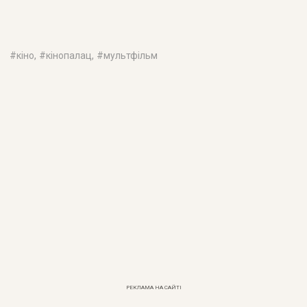
#
кіно
, #
кінопалац
, #
мультфільм
РЕКЛАМА НА САЙТІ