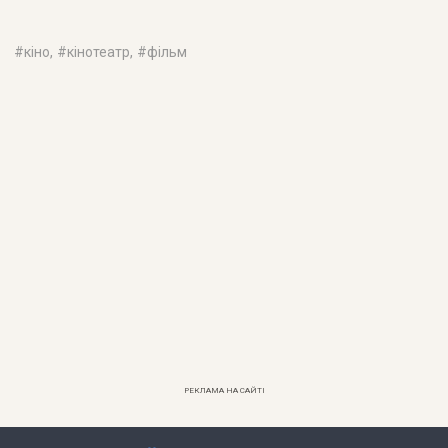
#
кіно
, #
кінотеатр
, #
фільм
РЕКЛАМА НА САЙТІ