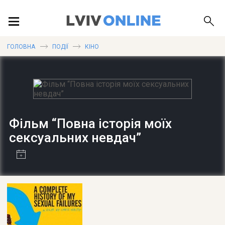
ПОДІЇ
ГОЛОВНА
ПОДІЇ
КІНО
ЛОКАЦІЇ
Фільм “Повна історія моїх
ПУБЛІКАЦІЇ
сексуальних невдач”
ДОВІДКА