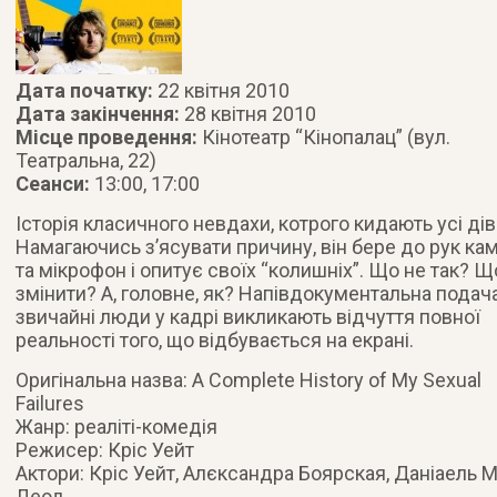
Дата початку:
22 квітня 2010
Дата закінчення:
28 квітня 2010
Місце проведення:
Кінотеатр “Кінопалац” (вул.
Театральна, 22)
Сеанси:
13:00, 17:00
Історія класичного невдахи, котрого кидають усі дів
Намагаючись з’ясувати причину, він бере до рук ка
та мікрофон і опитує своїх “колишніх”
. Що не так? Щ
змінити? А, головне, як? Напівдокументальна подача
звичайні люди у кадрі викликають відчуття повної
реальності того, що відбувається на екрані.
Оригінальна назва: A Complete History of My Sexual
Failures
Жанр: реаліті-комедія
Режисер: Кріс Уейт
Актори: Кріс Уейт, Алєксандра Боярская, Даніаель 
Леод